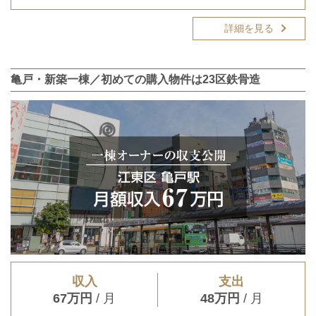
詳細を見る
亀戸・新築一棟／初めての購入物件は23区鉄骨造
収入
支出
67万円
/ 月
48万円
/ 月