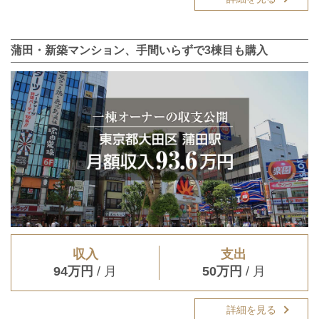
蒲田・新築マンション、手間いらずで3棟目も購入
収入
支出
94万円
/ 月
50万円
/ 月
詳細を見る