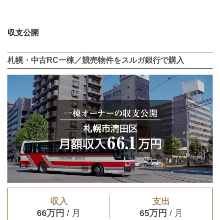
収支公開
札幌・中古RC一棟／競売物件をスルガ銀行で購入
収入
支出
66万円
/ 月
65万円
/ 月