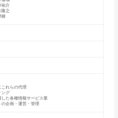
祐介
隆之
鍾
にこれらの代理
ィング
用した各種情報サービス業
トの企画・運営・管理