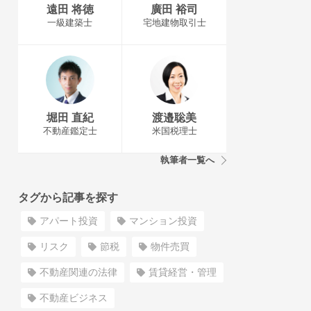
遠田 将徳
廣田 裕司
一級建築士
宅地建物取引士
堀田 直紀
渡邉聡美
不動産鑑定士
米国税理士
執筆者一覧へ
タグから記事を探す
アパート投資
マンション投資
リスク
節税
物件売買
不動産関連の法律
賃貸経営・管理
不動産ビジネス