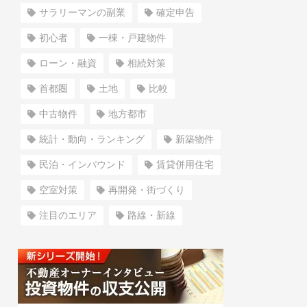
サラリーマンの副業
確定申告
初心者
一棟・戸建物件
ローン・融資
相続対策
首都圏
土地
比較
中古物件
地方都市
統計・動向・ランキング
新築物件
民泊・インバウンド
賃貸併用住宅
空室対策
再開発・街づくり
注目のエリア
路線・新線