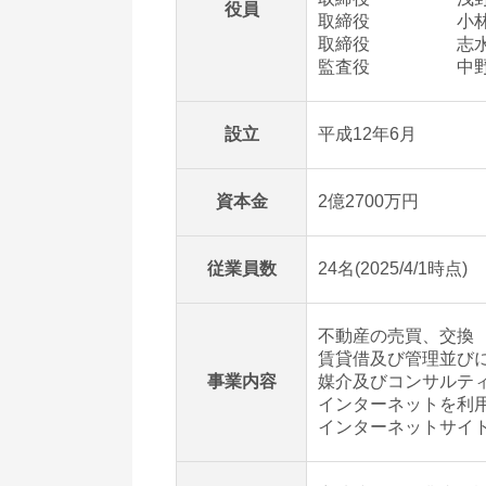
役員
取締役 小林
取締役 志水
監査役 中野
設立
平成12年6月
資本金
2億2700万円
従業員数
24名(2025/4/1時点)
不動産の売買、交換
賃貸借及び管理並び
事業内容
媒介及びコンサルテ
インターネットを利
インターネットサイ