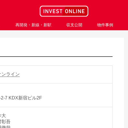
ス
再開発・新線・新駅
収支公開
物件事例
オンライン
-7 KDX新宿ビル2F
作大
村彰吾
徹哉