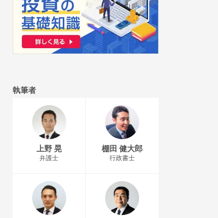
執筆者
上野 晃
棚田 健大郎
弁護士
行政書士