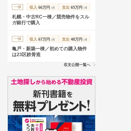
一棟
収入
66万円
支出
65万円
/月
/月
札幌・中古RC一棟／競売物件をスル
ガ銀行で購入
一棟
収入
67万円
支出
48万円
/月
/月
亀戸・新築一棟／初めての購入物件
は23区鉄骨造
収支公開一覧へ