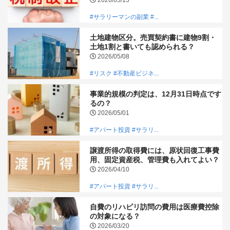
#サラリーマンの副業
#...
土地建物区分。売買契約書に建物9割・
土地1割と書いても認められる？
2026/05/08
#リスク
#不動産ビジネ...
事業的規模の判定は、12月31日時点です
るの？
2026/05/01
#アパート投資
#サラリ...
譲渡所得の取得費には、原状回復工事費
用、固定資産税、管理費も入れてよい？
2026/04/10
#アパート投資
#サラリ...
自費のリハビリ訪問の費用は医療費控除
の対象になる？
2026/03/20