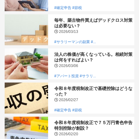
#確定申告
#節税
毎年、築古物件買えばデッドクロス対策
は必要ない？
2026/03/13
#サラリーマンの副業
#...
法人の株価が高くなっている。相続対策
は何をすればよい？
2026/03/06
#アパート投資
#サラリ...
令和８年度税制改正で基礎控除はどうな
った？
2026/02/27
#確定申告
#節税
令和８年度税制改正で７５万円青色申告
特別控除が創設？
2026/02/20