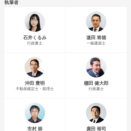
執筆者
石井くるみ
遠田 将徳
行政書士
一級建築士
沖田 豊明
棚田 健大郎
不動産鑑定士・税理士
行政書士
市村 崇
廣田 裕司