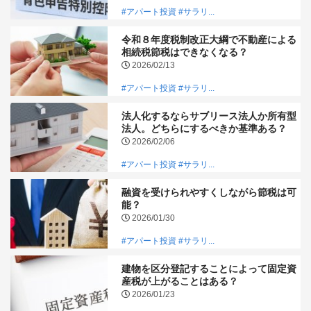
#アパート投資
#サラリ...
令和８年度税制改正大綱で不動産による
相続税節税はできなくなる？
2026/02/13
#アパート投資
#サラリ...
法人化するならサブリース法人か所有型
法人。どちらにするべきか基準ある？
2026/02/06
#アパート投資
#サラリ...
融資を受けられやすくしながら節税は可
能？
2026/01/30
#アパート投資
#サラリ...
建物を区分登記することによって固定資
産税が上がることはある？
2026/01/23