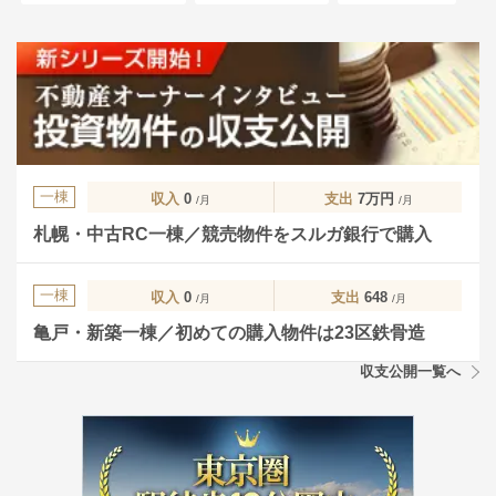
一棟
収入
0
支出
7万円
/月
/月
札幌・中古RC一棟／競売物件をスルガ銀行で購入
一棟
収入
0
支出
648
/月
/月
亀戸・新築一棟／初めての購入物件は23区鉄骨造
収支公開一覧へ