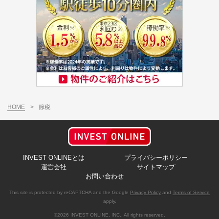
HOME
>
節税
INVEST ONLINEとは
プライバシーポリシー
運営会社
サイトマップ
お問い合わせ
This site is protected by reCAPTCHA and the Google
Privacy Policy
and
Terms of Service
apply.
©2026 INVEST ONLINE, INC., All rights reserved.