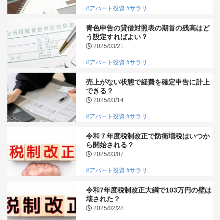
#アパート投資
#サラリ...
青色申告の貸借対照表の期首の残高はど
う設定すればよい？
2025/03/21
#アパート投資
#サラリ...
売上がない状態で経費を確定申告に計上
できる？
2025/03/14
#アパート投資
#サラリ...
令和７年度税制改正で防衛増税はいつか
ら開始される？
2025/03/07
#アパート投資
#サラリ...
令和7年度税制改正大綱で103万円の壁は
壊された？
2025/02/28