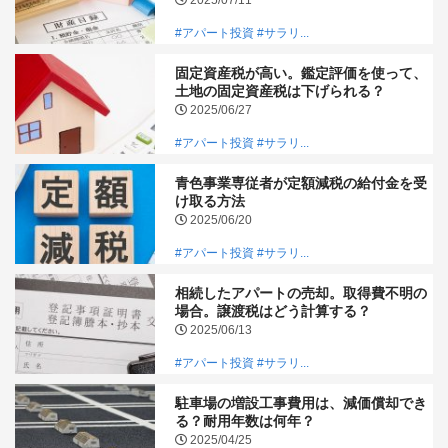
#アパート投資
#サラリ...
固定資産税が高い。鑑定評価を使って、
土地の固定資産税は下げられる？
2025/06/27
#アパート投資
#サラリ...
青色事業専従者が定額減税の給付金を受
け取る方法
2025/06/20
#アパート投資
#サラリ...
相続したアパートの売却。取得費不明の
場合。譲渡税はどう計算する？
2025/06/13
#アパート投資
#サラリ...
駐車場の増設工事費用は、減価償却でき
る？耐用年数は何年？
2025/04/25