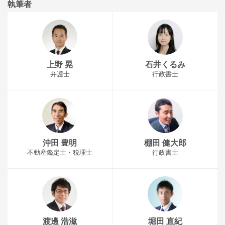
執筆者
上野 晃
石井くるみ
弁護士
行政書士
沖田 豊明
棚田 健大郎
不動産鑑定士・税理士
行政書士
渡邊 浩滋
堀田 直紀