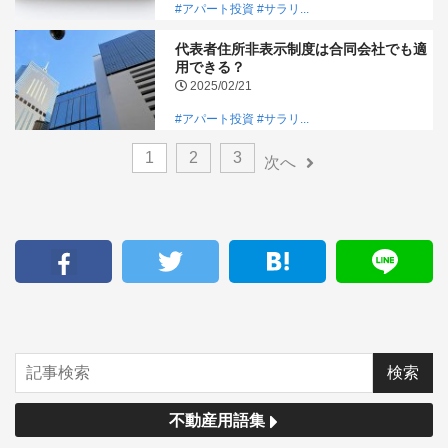
#アパート投資
#サラリ...
代表者住所非表示制度は合同会社でも適
用できる？
2025/02/21
#アパート投資
#サラリ...
1
2
3
次へ
不動産用語集