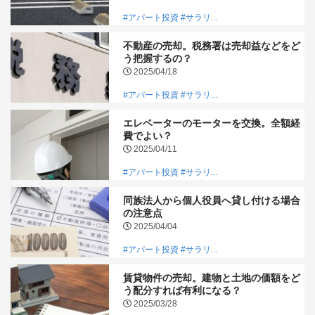
#アパート投資
#サラリ...
不動産の売却。税務署は売却益などをど
う把握するの？
2025/04/18
#アパート投資
#サラリ...
エレベーターのモーターを交換。全額経
費でよい？
2025/04/11
#アパート投資
#サラリ...
同族法人から個人役員へ貸し付ける場合
の注意点
2025/04/04
#アパート投資
#サラリ...
賃貸物件の売却。建物と土地の価額をど
う配分すれば有利になる？
2025/03/28