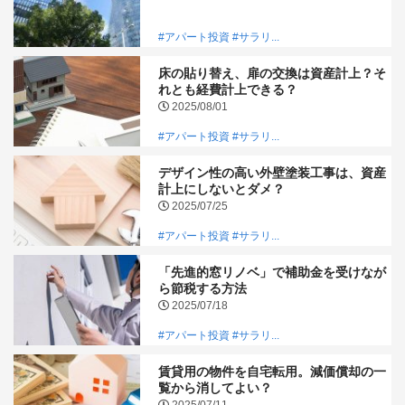
#アパート投資
#サラリ...
床の貼り替え、扉の交換は資産計上？そ
れとも経費計上できる？
2025/08/01
#アパート投資
#サラリ...
デザイン性の高い外壁塗装工事は、資産
計上にしないとダメ？
2025/07/25
#アパート投資
#サラリ...
「先進的窓リノベ」で補助金を受けなが
ら節税する方法
2025/07/18
#アパート投資
#サラリ...
賃貸用の物件を自宅転用。減価償却の一
覧から消してよい？
2025/07/11