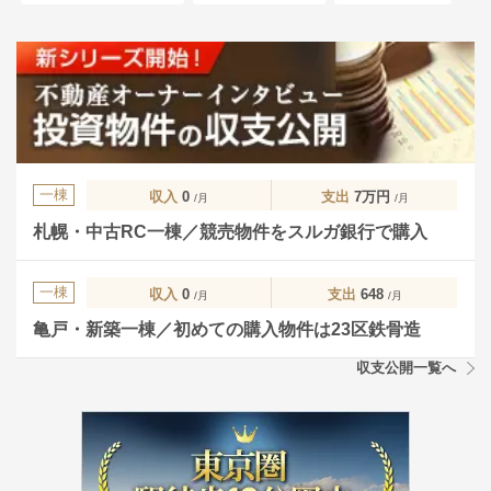
一棟
収入
0
支出
7万円
/月
/月
札幌・中古RC一棟／競売物件をスルガ銀行で購入
一棟
収入
0
支出
648
/月
/月
亀戸・新築一棟／初めての購入物件は23区鉄骨造
収支公開一覧へ