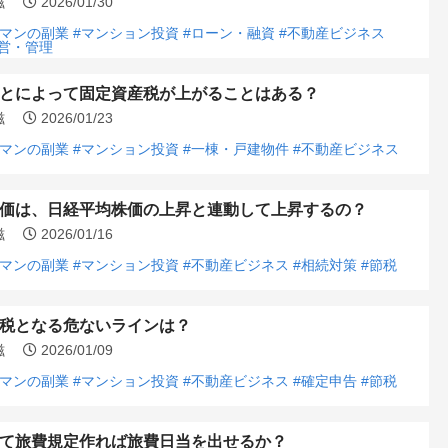
浩滋
2026/01/30
ーマンの副業
#マンション投資
#ローン・融資
#不動産ビジネス
営・管理
とによって固定資産税が上がることはある？
浩滋
2026/01/23
ーマンの副業
#マンション投資
#一棟・戸建物件
#不動産ビジネス
価は、日経平均株価の上昇と連動して上昇するの？
浩滋
2026/01/16
ーマンの副業
#マンション投資
#不動産ビジネス
#相続対策
#節税
税となる危ないラインは？
浩滋
2026/01/09
ーマンの副業
#マンション投資
#不動産ビジネス
#確定申告
#節税
て旅費規定作れば旅費日当を出せるか？