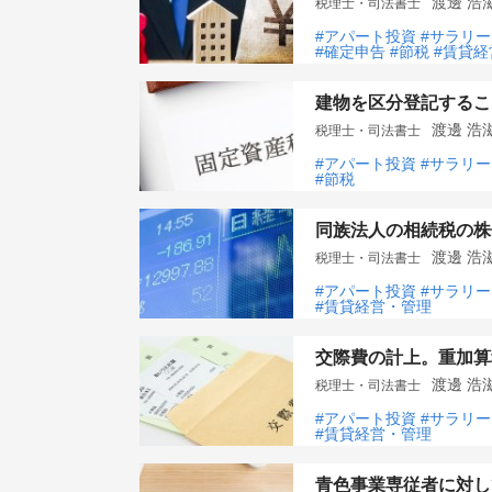
渡邊 
税理士・司法書士
#アパート投資
#サラリ
#確定申告
#節税
#賃貸経
建物を区分登記するこ
渡邊 
税理士・司法書士
#アパート投資
#サラリ
#節税
同族法人の相続税の株
渡邊 
税理士・司法書士
#アパート投資
#サラリ
#賃貸経営・管理
交際費の計上。重加算
渡邊 
税理士・司法書士
#アパート投資
#サラリ
#賃貸経営・管理
青色事業専従者に対し