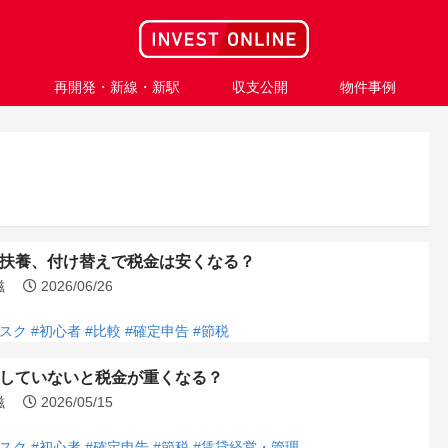
ス
再開発・新線・新駅
収支公開
物件事例
扶養、付け替えで税金は安くなる？
浩滋
2026/06/26
リスク
#初心者
#比較
#確定申告
#節税
していないと税金が重くなる？
浩滋
2026/05/15
リスク
#初心者
#確定申告
#節税
#賃貸経営・管理