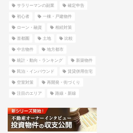
サラリーマンの副業
確定申告
初心者
一棟・戸建物件
ローン・融資
相続対策
首都圏
土地
比較
中古物件
地方都市
統計・動向・ランキング
新築物件
民泊・インバウンド
賃貸併用住宅
空室対策
再開発・街づくり
注目のエリア
路線・新線