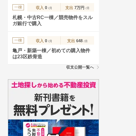
一棟
収入
0
支出
7万円
/月
/月
札幌・中古RC一棟／競売物件をスル
ガ銀行で購入
一棟
収入
0
支出
648
/月
/月
亀戸・新築一棟／初めての購入物件
は23区鉄骨造
収支公開一覧へ