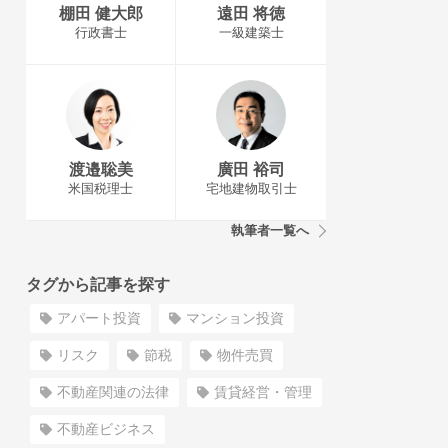
棚田 健大郎
遠田 将徳
行政書士
一級建築士
渡邉聡美
廣田 裕司
米国税理士
宅地建物取引士
執筆者一覧へ
タグから記事を探す
アパート投資
マンション投資
リスク
節税
物件売買
不動産関連の法律
賃貸経営・管理
不動産ビジネス