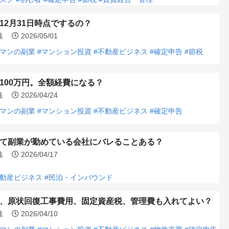
12月31日時点でするの？
浩滋
2026/05/01
ーマンの副業
#マンション投資
#不動産ビジネス
#確定申告
#節税
100万円。全額経費になる？
浩滋
2026/04/24
ーマンの副業
#マンション投資
#不動産ビジネス
#確定申告
て副業が勤めている会社にバレることある？
浩滋
2026/04/17
不動産ビジネス
#民泊・インバウンド
、原状回復工事費用、固定資産税、管理費も入れてよい？
浩滋
2026/04/10