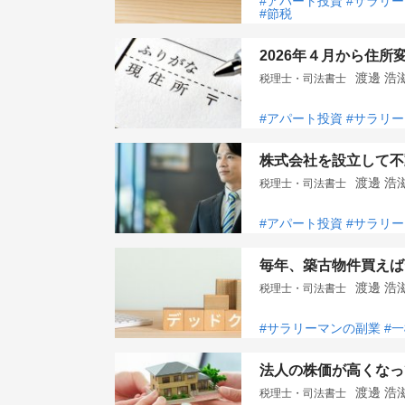
#アパート投資
#サラリ
#節税
2026年４月から住
渡邊 
税理士・司法書士
#アパート投資
#サラリ
株式会社を設立して不
渡邊 
税理士・司法書士
#アパート投資
#サラリ
毎年、築古物件買えば
渡邊 
税理士・司法書士
#サラリーマンの副業
#
法人の株価が高くなっ
渡邊 
税理士・司法書士