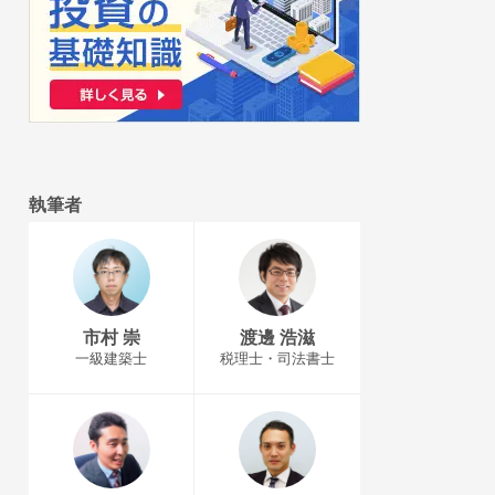
執筆者
市村 崇
渡邊 浩滋
一級建築士
税理士・司法書士