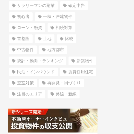
サラリーマンの副業
確定申告
初心者
一棟・戸建物件
ローン・融資
相続対策
首都圏
土地
比較
中古物件
地方都市
統計・動向・ランキング
新築物件
民泊・インバウンド
賃貸併用住宅
空室対策
再開発・街づくり
注目のエリア
路線・新線