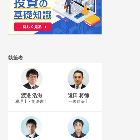
執筆者
渡邊 浩滋
遠田 将徳
税理士・司法書士
一級建築士