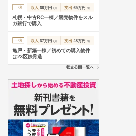
一棟
収入
66万円
支出
65万円
/月
/月
札幌・中古RC一棟／競売物件をスル
ガ銀行で購入
一棟
収入
67万円
支出
48万円
/月
/月
亀戸・新築一棟／初めての購入物件
は23区鉄骨造
収支公開一覧へ