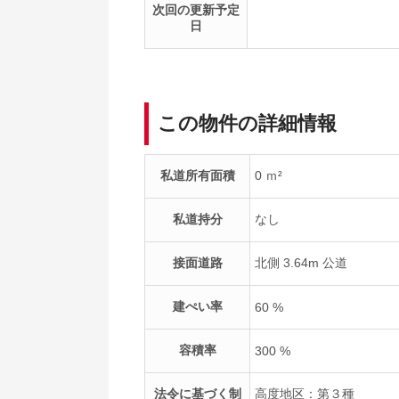
次回の更新予定
日
この物件の詳細情報
私道所有面積
0 ｍ²
私道持分
なし
接面道路
北側 3.64m 公道
建ぺい率
60 %
容積率
300 %
法令に基づく制
高度地区：第３種