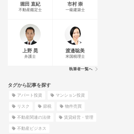
堀田 直紀
市村 崇
不動産鑑定士
一級建築士
上野 晃
渡邉聡美
弁護士
米国税理士
執筆者一覧へ
タグから記事を探す
アパート投資
マンション投資
リスク
節税
物件売買
不動産関連の法律
賃貸経営・管理
不動産ビジネス