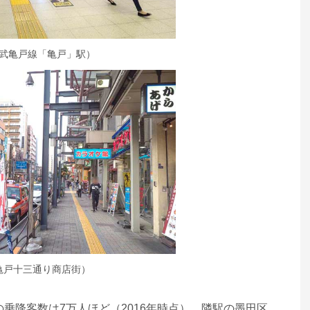
武亀戸線「亀戸」駅）
亀戸十三通り商店街）
乗降客数は7万人ほど（2016年時点）。隣駅の墨田区