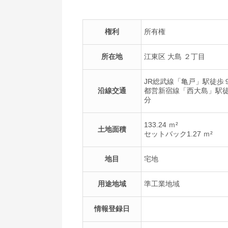
権利
所有権
所在地
江東区 大島 ２丁目
JR総武線「亀戸」駅徒歩
沿線交通
都営新宿線「西大島」駅
分
133.24 ｍ²
土地面積
セットバック1.27 ｍ²
地目
宅地
用途地域
準工業地域
情報登録日