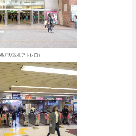
R亀戸駅改札アトレ口）