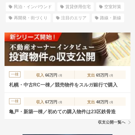
民泊・インバウンド
賃貸併用住宅
空室対策
再開発・街づくり
注目のエリア
路線・新線
一棟
収入
66万円
支出
65万円
/月
/月
札幌・中古RC一棟／競売物件をスルガ銀行で購入
一棟
収入
67万円
支出
48万円
/月
/月
亀戸・新築一棟／初めての購入物件は23区鉄骨造
収支公開一覧へ