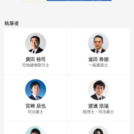
執筆者
廣田 裕司
遠田 将徳
宅地建物取引士
一級建築士
宮﨑 辰也
渡邊 浩滋
司法書士
税理士・司法書士