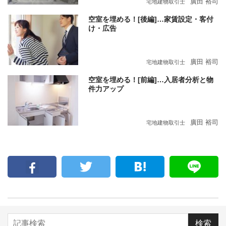
廣田 裕司
宅地建物取引士
空室を埋める！[後編]…家賃設定・客付
け・広告
廣田 裕司
宅地建物取引士
空室を埋める！[前編]…入居者分析と物
件力アップ
廣田 裕司
宅地建物取引士