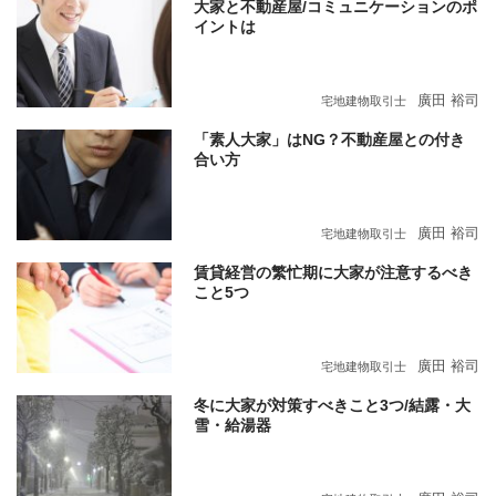
大家と不動産屋/コミュニケーションのポ
イントは
廣田 裕司
宅地建物取引士
「素人大家」はNG？不動産屋との付き
合い方
廣田 裕司
宅地建物取引士
賃貸経営の繁忙期に大家が注意するべき
こと5つ
廣田 裕司
宅地建物取引士
冬に大家が対策すべきこと3つ/結露・大
雪・給湯器