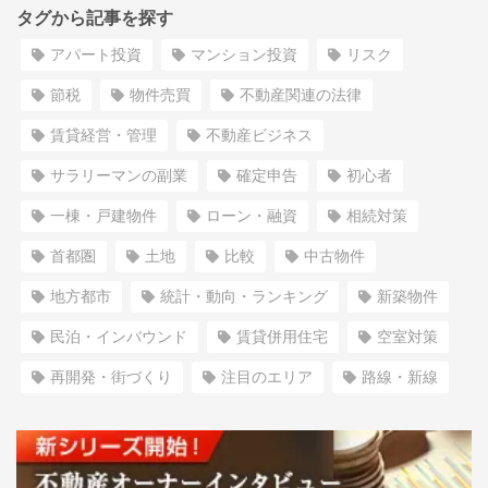
タグから記事を探す
アパート投資
マンション投資
リスク
節税
物件売買
不動産関連の法律
賃貸経営・管理
不動産ビジネス
サラリーマンの副業
確定申告
初心者
一棟・戸建物件
ローン・融資
相続対策
首都圏
土地
比較
中古物件
地方都市
統計・動向・ランキング
新築物件
民泊・インバウンド
賃貸併用住宅
空室対策
再開発・街づくり
注目のエリア
路線・新線