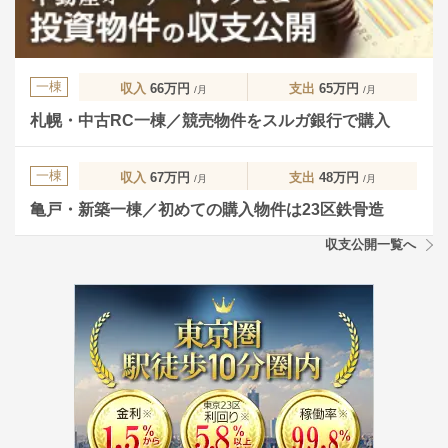
一棟
収入
66万円
支出
65万円
/月
/月
札幌・中古RC一棟／競売物件をスルガ銀行で購入
一棟
収入
67万円
支出
48万円
/月
/月
亀戸・新築一棟／初めての購入物件は23区鉄骨造
収支公開一覧へ