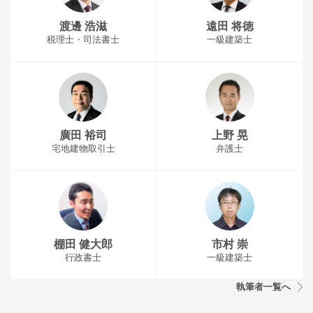
渡邊 浩滋
遠田 将徳
税理士・司法書士
一級建築士
廣田 裕司
上野 晃
宅地建物取引士
弁護士
棚田 健大郎
市村 崇
行政書士
一級建築士
執筆者一覧へ