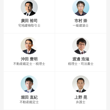
廣田 裕司
市村 崇
宅地建物取引士
一級建築士
沖田 豊明
渡邊 浩滋
不動産鑑定士・税理士
税理士・司法書士
堀田 直紀
上野 晃
不動産鑑定士
弁護士