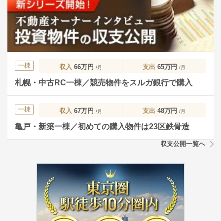
一棟
収入
66万円
支出
65万円
/月
/月
札幌・中古RC一棟／競売物件をスルガ銀行で購入
一棟
収入
67万円
支出
48万円
/月
/月
亀戸・新築一棟／初めての購入物件は23区鉄骨造
収支公開一覧へ