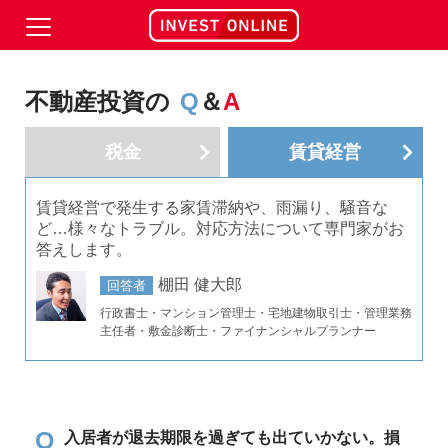
不動産投資の
Q
＆
A
税金
賃貸経営
賃貸経営で発生する家賃滞納や、雨漏り、騒音な
ど…様々なトラブル。対応方法について専門家がお
答えします。
棚田 健大郎
回答者
行政書士・マンション管理士・宅地建物取引士・管理業務
主任者・敷金診断士・ファイナンシャルプランナー
Q
入居者が退去期限を過ぎても出ていかない。損