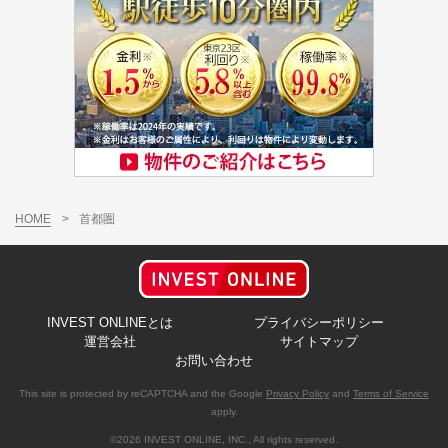
HOME
>
首都圏
INVEST ONLINEとは
プライバシーポリシー
運営会社
サイトマップ
お問い合わせ
This site is protected by reCAPTCHA and the Google
Privacy Policy
and
Terms of Service
apply.
©2026 INVEST ONLINE, INC., All rights reserved.