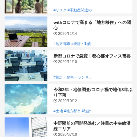
#リスク
#不動産関連の...
withコロナで高まる「地方移住」への関
心
2020/11/14
#地方都市
#統計・動向...
新型コロナで急変！都心部オフィス需要
2020/11/10
#統計・動向・ランキ...
令和2年・地価調査/コロナ禍で地価3年ぶ
り下落
2020/10/12
#土地
#地方都市
#統計...
中野駅前の再開発進む／注目の中央線沿
線エリア
2020/07/10