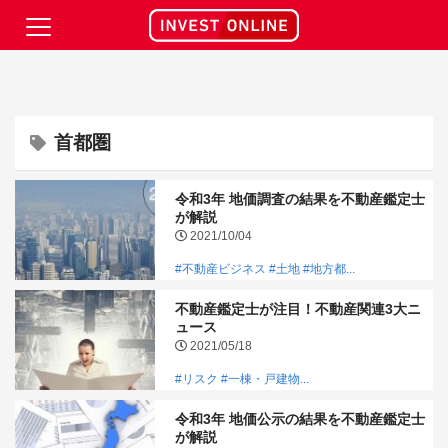
首都圏
令和3年 地価調査の結果を不動産鑑定士
が解説
2021/10/04
#不動産ビジネス
#土地
#地方都...
不動産鑑定士が注目！不動産関連3大ニ
ュース
2021/05/18
#リスク
#一棟・戸建物...
令和3年 地価公示の結果を不動産鑑定士
が解説