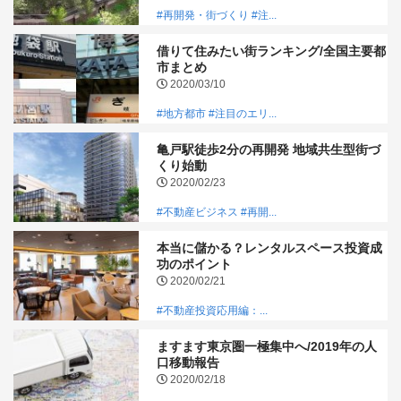
#再開発・街づくり
#注...
借りて住みたい街ランキング/全国主要都
市まとめ
2020/03/10
#地方都市
#注目のエリ...
亀戸駅徒歩2分の再開発 地域共生型街づ
くり始動
2020/02/23
#不動産ビジネス
#再開...
本当に儲かる？レンタルスペース投資成
功のポイント
2020/02/21
#不動産投資応用編：...
ますます東京圏一極集中へ/2019年の人
口移動報告
2020/02/18