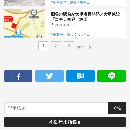
#地方都市
#統計・動向...
四谷の駅前が大規模再開発／大型施設
「コモレ四谷」竣工
2020/02/11
#再開発・街づくり
#注...
1
2
3
次へ
不動産用語集