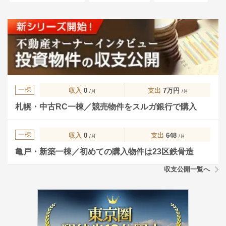
一棟
収入
0
支出
7万円
/月
/月
札幌・中古RC一棟／競売物件をスルガ銀行で購入
一棟
収入
0
支出
648
/月
/月
亀戸・新築一棟／初めての購入物件は23区鉄骨造
収支公開一覧へ