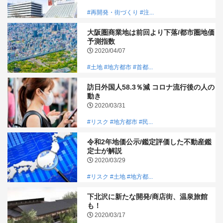
#再開発・街づくり
#注...
大阪圏商業地は前回より下落/都市圏地価
予測指数
2020/04/07
#土地
#地方都市
#首都...
訪日外国人58.3％減 コロナ流行後の人の
動き
2020/03/31
#リスク
#地方都市
#民...
令和2年地価公示/鑑定評価した不動産鑑
定士が解説
2020/03/29
#リスク
#土地
#地方都...
下北沢に新たな開発/商店街、温泉旅館
も！
2020/03/17