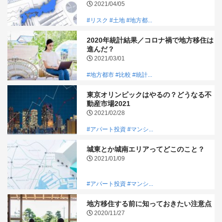
2021/04/05
#リスク
#土地
#地方都...
2020年統計結果／コロナ禍で地方移住は
進んだ？
2021/03/01
#地方都市
#比較
#統計...
東京オリンピックはやるの？どうなる不
動産市場2021
2021/02/28
#アパート投資
#マンシ...
城東とか城南エリアってどこのこと？
2021/01/09
#アパート投資
#マンシ...
地方移住する前に知っておきたい注意点
2020/11/27