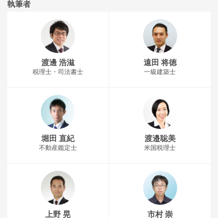
執筆者
渡邊 浩滋
遠田 将徳
税理士・司法書士
一級建築士
堀田 直紀
渡邉聡美
不動産鑑定士
米国税理士
上野 晃
市村 崇