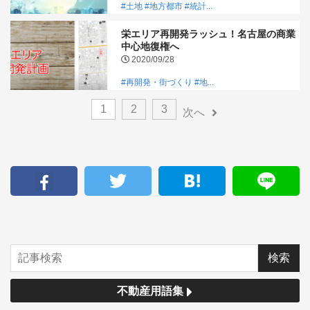
#土地
#地方都市
#統計...
栄エリア再開発ラッシュ！名古屋の商業
中心地復権へ
2020/09/28
#再開発・街づくり
#地...
1
2
3
次へ
不動産用語集