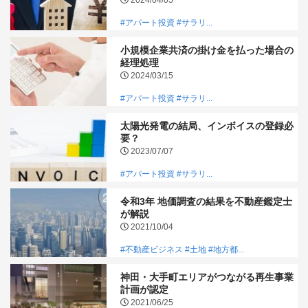
#アパート投資
#サラリ...
小規模企業共済の掛け金を払った場合の
経理処理
2024/03/15
#アパート投資
#サラリ...
太陽光発電の結局、インボイスの登録必
要？
2023/07/07
#アパート投資
#サラリ...
令和3年 地価調査の結果を不動産鑑定士
が解説
2021/10/04
#不動産ビジネス
#土地
#地方都...
神田・大手町エリアがつながる再生事業
計画が認定
2021/06/25