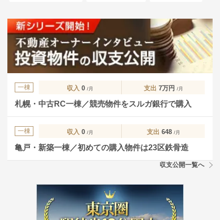
一棟
収入
0
支出
7万円
/月
/月
札幌・中古RC一棟／競売物件をスルガ銀行で購入
一棟
収入
0
支出
648
/月
/月
亀戸・新築一棟／初めての購入物件は23区鉄骨造
収支公開一覧へ