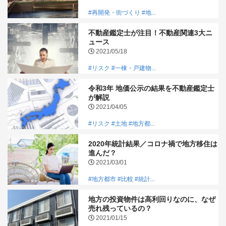
#再開発・街づくり
#地...
不動産鑑定士が注目！不動産関連3大ニ
ュース
2021/05/18
#リスク
#一棟・戸建物...
令和3年 地価公示の結果を不動産鑑定士
が解説
2021/04/05
#リスク
#土地
#地方都...
2020年統計結果／コロナ禍で地方移住は
進んだ？
2021/03/01
#地方都市
#比較
#統計...
地方の投資物件は高利回りなのに、なぜ
売れ残っているの？
2021/01/15