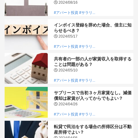
2024/08/16
#アパート投資
#サラリ...
インボイス登録を辞めた場合、借主に知
らせるべき？
2024/05/17
#アパート投資
#サラリ...
共有者の一部の人が家賃収入を取得する
ことは問題がある？
2024/05/10
#アパート投資
#サラリ...
サブリースで当初３ヶ月家賃なし。減価
償却は家賃が入ってからでもよい？
2024/04/26
#アパート投資
#サラリ...
転貸で民泊をする場合の所得区分は不動
産所得でよい？
2024/04/05