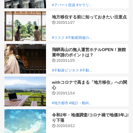
#アパート投資
#サラリ...
地方移住する前に知っておきたい注意点
2020/11/27
#リスク
#不動産関連の...
飛騨高山の無人運営ホテルOPEN！旅館
業申請のポイントは？
2020/11/25
#不動産ビジネス
#不動...
withコロナで高まる「地方移住」への関
心
2020/11/14
#地方都市
#統計・動向...
令和2年・地価調査/コロナ禍で地価3年ぶ
り下落
2020/10/12