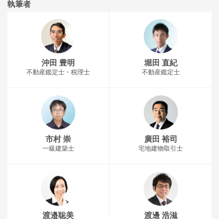
執筆者
沖田 豊明
堀田 直紀
不動産鑑定士・税理士
不動産鑑定士
市村 崇
廣田 裕司
一級建築士
宅地建物取引士
渡邉聡美
渡邊 浩滋