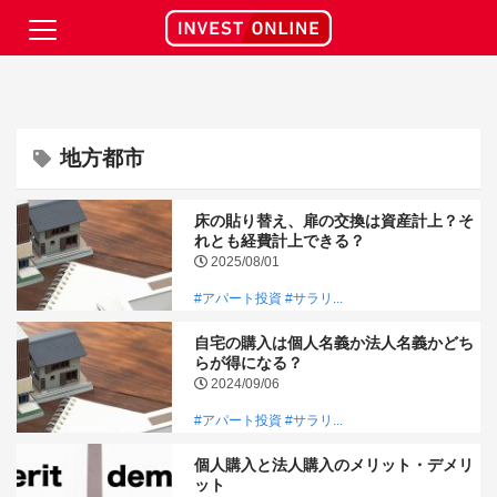
地方都市
床の貼り替え、扉の交換は資産計上？そ
れとも経費計上できる？
2025/08/01
#アパート投資
#サラリ...
自宅の購入は個人名義か法人名義かどち
らが得になる？
2024/09/06
#アパート投資
#サラリ...
個人購入と法人購入のメリット・デメリ
ット