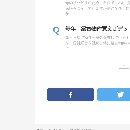
母のリハビリのため、自費でリハビリ
保険もつかっていますが制約が多く自
か…
Q
毎年、築古物件買えばデッ
築古戸建て物件を複数保有しています
が、賃貸経営を継続し特に築古物件を
て…
1