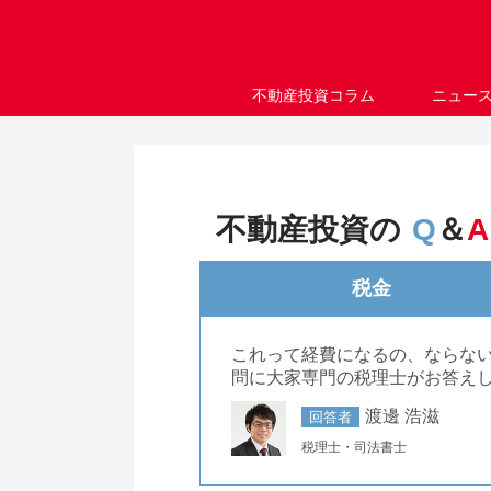
不動産投資コラム
ニュー
不動産投資の
Q
＆
A
税金
これって経費になるの、ならな
問に大家専門の税理士がお答え
渡邊 浩滋
回答者
税理士・司法書士