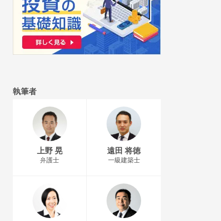
執筆者
上野 晃
遠田 将徳
弁護士
一級建築士