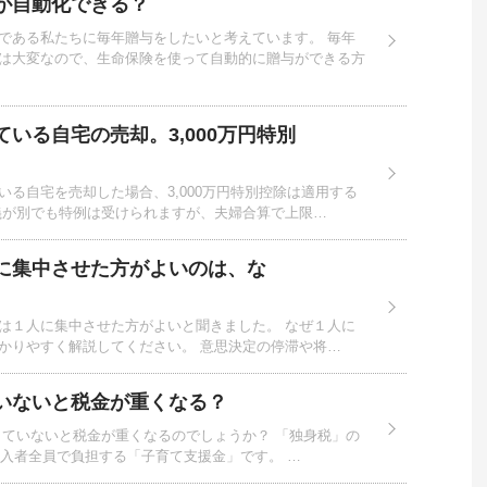
が自動化できる？
である私たちに毎年贈与をしたいと考えています。 毎年
は大変なので、生命保険を使って自動的に贈与ができる方
いる自宅の売却。3,000万円特別
る自宅を売却した場合、3,000万円特別控除は適用する
義が別でも特例は受けられますが、夫婦合算で上限…
に集中させた方がよいのは、な
は１人に集中させた方がよいと聞きました。 なぜ１人に
かりやすく解説してください。 意思決定の停滞や将…
いないと税金が重くなる？
していないと税金が重くなるのでしょうか？ 「独身税」の
加入者全員で負担する「子育て支援金」です。 …