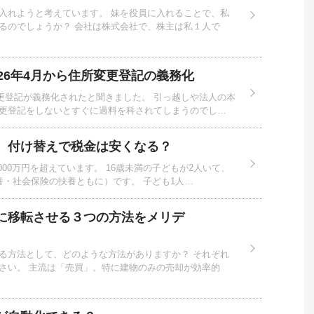
入れようと考えています。 妹を役員に入れることで、私
るのでしょうか？ 会社は株式会社で、株主は私１人で
26年4月から住所変更登記の義務化
変更登記が義務化されたと聞きました。 引っ越しや法人の本
更登記をしないとすぐに過料を科されてしまうのでし…
、付け替えで税金は安くなる？
00万円を超えています。 16歳未満の子どもが2人いて、
養・社会保険の扶養ともに）です。 子ども1人…
に移転させる３つの方法をメリデ
る方法として、どのような方法がありますか？ それぞれ
さい。 主流は「売買」。特に建物のみの売却が効率的