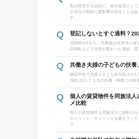
私が経営する会社に、妹を役員として
や会社の相続に悪影響が出ることはあ
す。 …
Q
登記しないとすぐ過料？20
2026年4月から、不動産の住所等の
店移転などで住所が変わった場合、変
Q
共働き夫婦の子どもの扶養
確定申告で夫婦２人とも給与収入が1,0
現在は2人とも夫の扶養（税務上の扶
Q
個人の賃貸物件を同族法人
メ比較
個人の賃貸物件を同族法人に移転させ
のメリット・デメリットを教えてくだ
で…