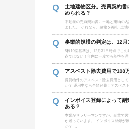
Q
土地建物区分。売買契約書
められる？
不動産の売買契約書に土地と建物の内
ました。 それなら、建物を9割、土地
Q
事業的規模の判定は、12月
5棟10室基準は、12月31日時点でこ
点ではない！年内に一度でも基準を満
Q
アスベスト除去費用で100
賃貸物件のアスベスト除去費用として、
か？ 運用中なら全額経費！アスベス
Q
インボイス登録によって副
ある？
本業がサラリーマンですが、副業で民
か迷っています。 インボイス登録が
か？ …