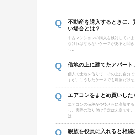
Q
不動産を購入するときに、
い場合とは？
中古マンションの購入を検討していま
なければならないケースがあると聞き
し…
Q
借地の上に建てたアパート
個人で土地を借りて、その上に自分で
すが、こうしたケースでも建物だけを
Q
エアコンをまとめ買いした
エアコンの値段が今後さらに高騰する
し、実際の取り付け予定は未定です。
は…
Q
親族を役員に入れると相続