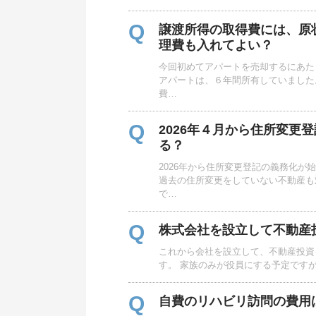
Q
譲渡所得の取得費には、原
理費も入れてよい？
今回初めてアパートを売却するにあた
アパートは、６年間所有していました
費…
Q
2026年４月から住所変更
る？
2026年から住所変更登記の義務化が
過去の住所変更をしていない不動産も
で…
Q
株式会社を設立して不動産
これから会社を設立して、不動産投資
す。 家族のみが役員にする予定です
Q
自費のリハビリ訪問の費用