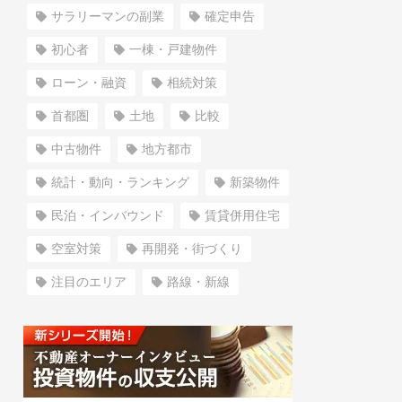
サラリーマンの副業
確定申告
初心者
一棟・戸建物件
ローン・融資
相続対策
首都圏
土地
比較
中古物件
地方都市
統計・動向・ランキング
新築物件
民泊・インバウンド
賃貸併用住宅
空室対策
再開発・街づくり
注目のエリア
路線・新線