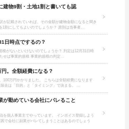
に建物9割・土地1割と書いても認
訳が記載されていれば、その金額が建物金額になると聞き
を1割にしてもよいのでしょうか？ 原則は当事者…
31日時点でするの？
の規模がないといけないのでしょうか？ 判定は12月31日時
たせば事業的規模 事業的規模の判定…
万円。全額経費になる？
100万円かかりました。 こちらは全額経費になります
ト除去は「目的」と「タイミング」で決まる。 …
業が勤めている会社にバレること
泊を個人事業主でやっています。 インボイス登録しよう
原因で会社に副業がバレてしまうことはあるのでしょう