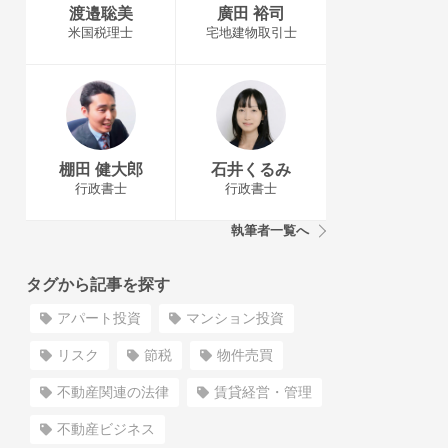
渡邉聡美
廣田 裕司
米国税理士
宅地建物取引士
棚田 健大郎
石井くるみ
行政書士
行政書士
執筆者一覧へ
タグから記事を探す
アパート投資
マンション投資
リスク
節税
物件売買
不動産関連の法律
賃貸経営・管理
不動産ビジネス