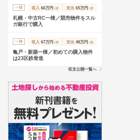
一棟
収入
66万円
支出
65万円
/月
/月
札幌・中古RC一棟／競売物件をスル
ガ銀行で購入
一棟
収入
67万円
支出
48万円
/月
/月
亀戸・新築一棟／初めての購入物件
は23区鉄骨造
収支公開一覧へ