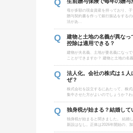
Q
生前贈与保険で毎年の贈与
母が多額の現金資産を持っており、子
贈与契約書を作って銀行振込をするの
法があ…
Q
建物と土地の名義が異なって
控除は適用できる？
建物が夫名義、土地が妻名義になってい
ことができますか？ 建物と土地の名
Q
法人化。会社の株式は１人
ぜ？
株式会社を設立するにあたって、株式
集中させた方がよいのでしょうか？わ
Q
独身税が始まる？結婚して
独身税が始まると聞きました。 結婚
新設はなし。正体は2026年開始の、