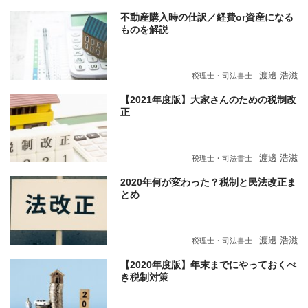
不動産購入時の仕訳／経費or資産になる
ものを解説
渡邊 浩滋
税理士・司法書士
【2021年度版】大家さんのための税制改
正
渡邊 浩滋
税理士・司法書士
2020年何が変わった？税制と民法改正ま
とめ
渡邊 浩滋
税理士・司法書士
【2020年度版】年末までにやっておくべ
き税制対策