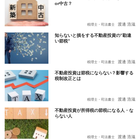
or中古？
渡邊 浩滋
税理士・司法書士
知らないと損をする不動産投資の‟勘違
い節税”
渡邊 浩滋
税理士・司法書士
不動産投資は節税にならない？影響する
税制改正とは
渡邊 浩滋
税理士・司法書士
不動産投資が所得税の節税になる人・な
らない人
渡邊 浩滋
税理士・司法書士