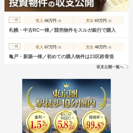
一棟
収入
66万円
支出
65万円
/月
/月
札幌・中古RC一棟／競売物件をスルガ銀行で購入
一棟
収入
67万円
支出
48万円
/月
/月
亀戸・新築一棟／初めての購入物件は23区鉄骨造
収支公開一覧へ