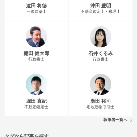
遠田 将徳
沖田 豊明
一級建築士
不動産鑑定士・税理士
棚田 健大郎
石井くるみ
行政書士
行政書士
堀田 直紀
廣田 裕司
不動産鑑定士
宅地建物取引士
執筆者一覧へ
タグから記事を探す