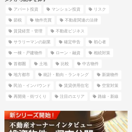
アパート投資
マンション投資
リスク
節税
物件売買
不動産関連の法律
賃貸経営・管理
不動産ビジネス
サラリーマンの副業
確定申告
初心者
一棟・戸建物件
ローン・融資
相続対策
首都圏
土地
比較
中古物件
地方都市
統計・動向・ランキング
新築物件
民泊・インバウンド
賃貸併用住宅
空室対策
再開発・街づくり
注目のエリア
路線・新線