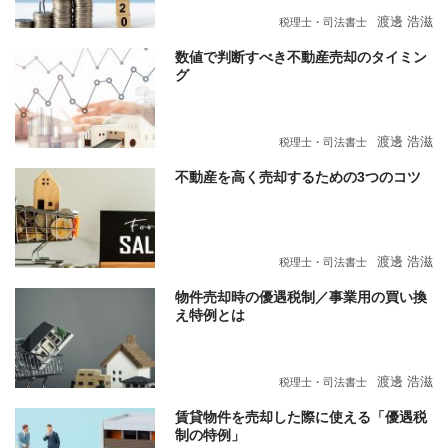
渡邊 浩滋
税理士・司法書士
数値で判断すべき不動産売却のタイミン
グ
渡邊 浩滋
税理士・司法書士
不動産を高く売却するための3つのコツ
渡邊 浩滋
税理士・司法書士
物件売却時の優遇税制／事業用の買い換
え特例とは
渡邊 浩滋
税理士・司法書士
賃貸物件を売却した際に使える「優遇税
制の特例」