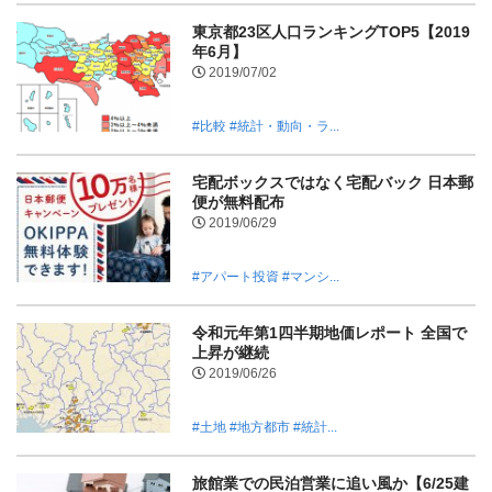
東京都23区人口ランキングTOP5【2019
年6月】
2019/07/02
#比較
#統計・動向・ラ...
宅配ボックスではなく宅配バック 日本郵
便が無料配布
2019/06/29
#アパート投資
#マンシ...
令和元年第1四半期地価レポート 全国で
上昇が継続
2019/06/26
#土地
#地方都市
#統計...
旅館業での民泊営業に追い風か【6/25建