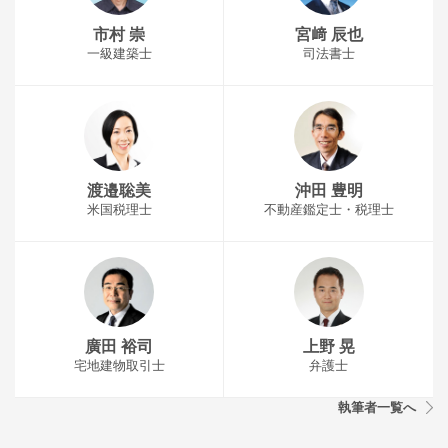
市村 崇
宮﨑 辰也
一級建築士
司法書士
渡邉聡美
沖田 豊明
米国税理士
不動産鑑定士・税理士
廣田 裕司
上野 晃
宅地建物取引士
弁護士
執筆者一覧へ