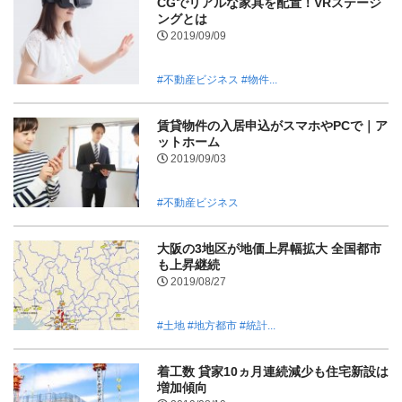
CGでリアルな家具を配置！VRステージ
ングとは
2019/09/09
#不動産ビジネス
#物件...
賃貸物件の入居申込がスマホやPCで｜ア
ットホーム
2019/09/03
#不動産ビジネス
大阪の3地区が地価上昇幅拡大 全国都市
も上昇継続
2019/08/27
#土地
#地方都市
#統計...
着工数 貸家10ヵ月連続減少も住宅新設は
増加傾向