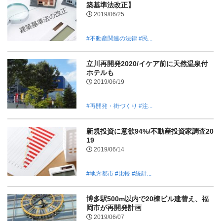
築基準法改正】
2019/06/25
#不動産関連の法律
#民...
立川再開発2020/イケア前に天然温泉付
ホテルも
2019/06/19
#再開発・街づくり
#注...
新規投資に意欲94%/不動産投資家調査20
19
2019/06/14
#地方都市
#比較
#統計...
博多駅500m以内で20棟ビル建替え、福
岡市が再開発計画
2019/06/07