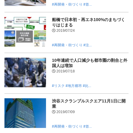
#再開発・街づくり
#首...
船橋で日本初・再エネ100%のまちづく
りはじまる
2019/07/24
#再開発・街づくり
#注...
10年連続で人口減少も都市圏の割合と外
国人は増加
2019/07/18
#リスク
#地方都市
#比...
渋谷スクランブルスクエア11月1日に開
業
2019/07/09
#再開発・街づくり
#首...