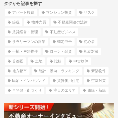
タグから記事を探す
アパート投資
マンション投資
リスク
節税
物件売買
不動産関連の法律
賃貸経営・管理
不動産ビジネス
サラリーマンの副業
確定申告
初心者
一棟・戸建物件
ローン・融資
相続対策
首都圏
土地
比較
中古物件
地方都市
統計・動向・ランキング
新築物件
民泊・インバウンド
賃貸併用住宅
空室対策
再開発・街づくり
注目のエリア
路線・新線