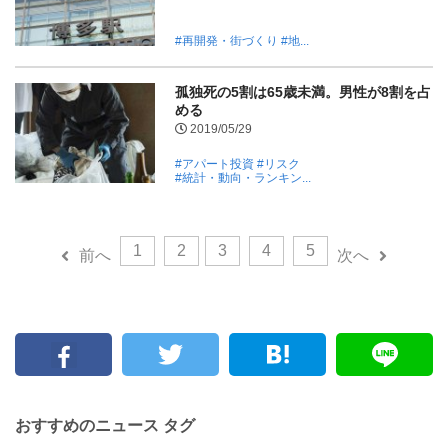
#再開発・街づくり
#地...
孤独死の5割は65歳未満。男性が8割を占
める
2019/05/29
#アパート投資
#リスク
#統計・動向・ランキン...
1
2
3
4
5
前へ
次へ
おすすめのニュース タグ