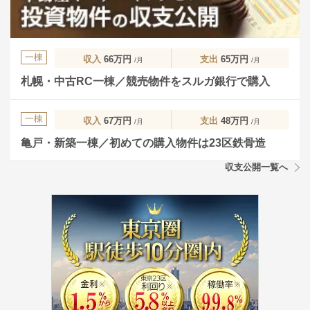
一棟
収入
66万円
支出
65万円
/月
/月
札幌・中古RC一棟／競売物件をスルガ銀行で購入
一棟
収入
67万円
支出
48万円
/月
/月
亀戸・新築一棟／初めての購入物件は23区鉄骨造
収支公開一覧へ