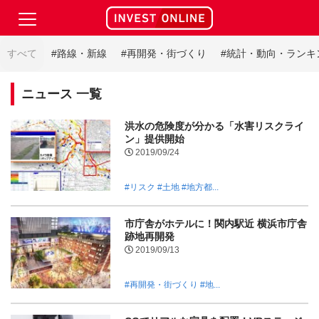
すべて
#路線・新線
#再開発・街づくり
#統計・動向・ランキ
ニュース 一覧
洪水の危険度が分かる「水害リスクライ
ン」提供開始
2019/09/24
#リスク
#土地
#地方都...
市庁舎がホテルに！関内駅近 横浜市庁舎
跡地再開発
2019/09/13
#再開発・街づくり
#地...