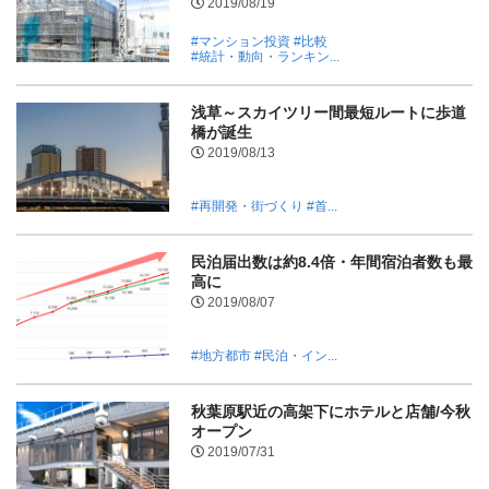
2019/08/19
#マンション投資
#比較
#統計・動向・ランキン...
浅草～スカイツリー間最短ルートに歩道
橋が誕生
2019/08/13
#再開発・街づくり
#首...
民泊届出数は約8.4倍・年間宿泊者数も最
高に
2019/08/07
#地方都市
#民泊・イン...
秋葉原駅近の高架下にホテルと店舗/今秋
オープン
2019/07/31