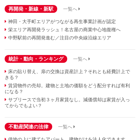
再開発・新線・新駅
一覧へ
神田・大手町エリアがつながる再生事業計画が認定
栄エリア再開発ラッシュ！名古屋の商業中心地復権へ
中野駅前の再開発進む／注目の中央線沿線エリア
統計・動向・ランキング
一覧へ
床の貼り替え、扉の交換は資産計上？それとも経費計上で
きる？
賃貸物件の売却。建物と土地の価額をどう配分すれば有利
になる？
サブリースで当初３ヶ月家賃なし。減価償却は家賃が入っ
てからでもよい？
不動産関連の法律
一覧へ
借地の上に建てたアパート、建物だけを法人化できます