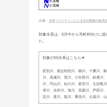
水害リスクラインによる水位情報の提供/
対象水系は、6月中から市町村向けに提
た。
対象の50水系はこちら▼
尻別川、後志利別川、鵡川、十勝川、釧
川、高瀬川、荒川、小矢部川、鈴鹿川、
川、円山川、紀の川、新宮川、九頭竜川
津川、吉井川、旭川、高梁川、芦田川、
淀川、渡川、肱川、重信川、土器川、山