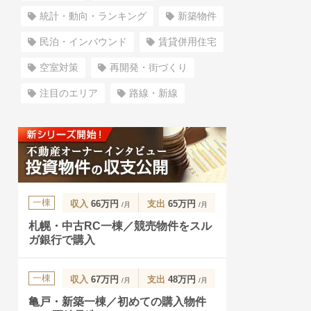
統計・動向・ランキング
新築物件
民泊・インバウンド
賃貸併用住宅
空室対策
再開発・街づくり
注目のエリア
路線・新線
一棟
収入
66万円
支出
65万円
/月
/月
札幌・中古RC一棟／競売物件をスル
ガ銀行で購入
一棟
収入
67万円
支出
48万円
/月
/月
亀戸・新築一棟／初めての購入物件