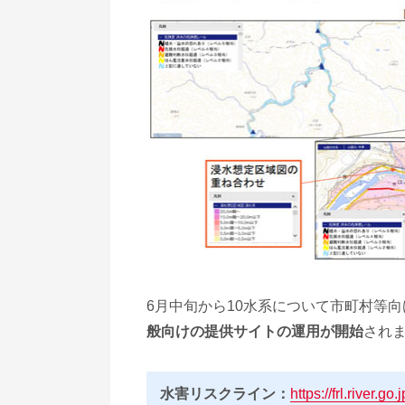
6月中旬から10水系について市町村等向
般向けの提供サイトの運用が開始
され
水害リスクライン：
https://frl.river.go.j