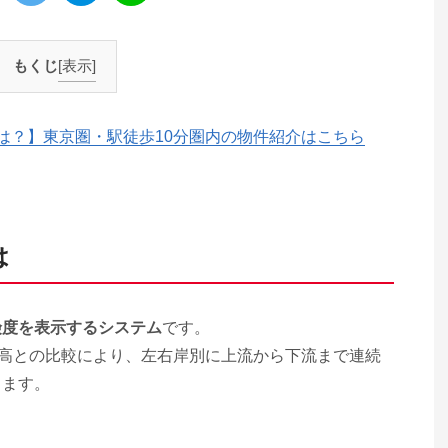
もくじ
[表示]
は？】東京圏・駅徒歩10分圏内の物件紹介はこちら
は
険度を表示するシステム
です。
防高との比較により、左右岸別に上流から下流まで連続
きます。