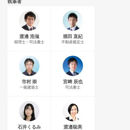
執筆者
渡邊 浩滋
堀田 直紀
税理士・司法書士
不動産鑑定士
市村 崇
宮﨑 辰也
一級建築士
司法書士
石井くるみ
渡邉聡美