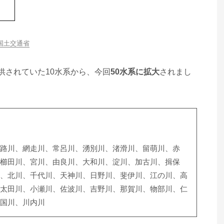
国土交通省
供されていた10水系から、今回
50水系に拡大
されまし
路川、網走川、常呂川、湧別川、渚滑川、留萌川、赤
櫛田川、宮川、由良川、大和川、淀川、加古川、揖保
、北川、千代川、天神川、日野川、斐伊川、江の川、高
太田川、小瀬川、佐波川、吉野川、那賀川、物部川、仁
国川、川内川