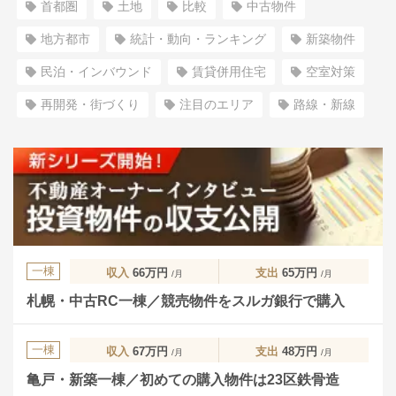
首都圏
土地
比較
中古物件
地方都市
統計・動向・ランキング
新築物件
民泊・インバウンド
賃貸併用住宅
空室対策
再開発・街づくり
注目のエリア
路線・新線
一棟
収入
66万円
支出
65万円
/月
/月
札幌・中古RC一棟／競売物件をスルガ銀行で購入
一棟
収入
67万円
支出
48万円
/月
/月
亀戸・新築一棟／初めての購入物件は23区鉄骨造