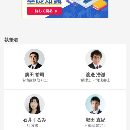
執筆者
廣田 裕司
渡邊 浩滋
宅地建物取引士
税理士・司法書士
石井くるみ
堀田 直紀
行政書士
不動産鑑定士