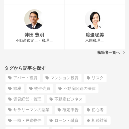
沖田 豊明
渡邉聡美
不動産鑑定士・税理士
米国税理士
執筆者一覧へ
タグから記事を探す
アパート投資
マンション投資
リスク
節税
物件売買
不動産関連の法律
賃貸経営・管理
不動産ビジネス
サラリーマンの副業
確定申告
初心者
一棟・戸建物件
ローン・融資
相続対策