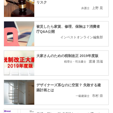
リスク
上野 晃
弁護士
被災したら家賃、修理、保険は？消費者
庁Q&A公開
インベストオンライン編集部
大家さんのための税制改正 2019年度版
渡邊 浩滋
税理士・司法書士
デザイナーズ系なのに空室？ 失敗する建
築計画とは
市村 崇
一級建築士