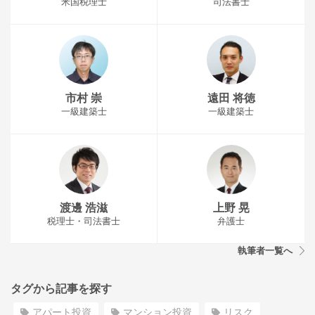
米国税理士
司法書士
市村 崇
遠田 将徳
一級建築士
一級建築士
渡邊 浩滋
上野 晃
税理士・司法書士
弁護士
執筆者一覧へ
タグから記事を探す
アパート投資
マンション投資
リスク