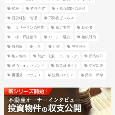
節税
物件売買
不動産関連の法律
賃貸経営・管理
不動産ビジネス
サラリーマンの副業
確定申告
初心者
一棟・戸建物件
ローン・融資
相続対策
首都圏
土地
比較
中古物件
地方都市
統計・動向・ランキング
新築物件
民泊・インバウンド
賃貸併用住宅
空室対策
再開発・街づくり
注目のエリア
路線・新線