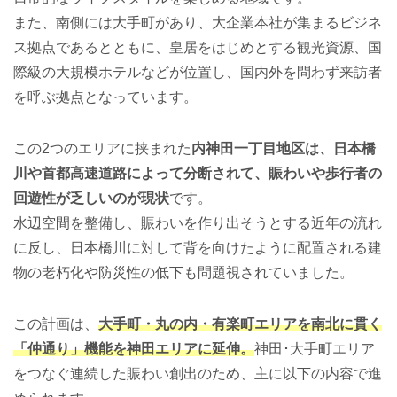
また、南側には大手町があり、大企業本社が集まるビジネ
ス拠点であるとともに、皇居をはじめとする観光資源、国
際級の大規模ホテルなどが位置し、国内外を問わず来訪者
を呼ぶ拠点となっています。
この2つのエリアに挟まれた
内神田一丁目地区は、日本橋
川や首都高速道路によって分断されて、賑わいや歩行者の
回遊性が乏しいのが現状
です。
水辺空間を整備し、賑わいを作り出そうとする近年の流れ
に反し、日本橋川に対して背を向けたように配置される建
物の老朽化や防災性の低下も問題視されていました。
この計画は、
大手町・丸の内・有楽町エリアを南北に貫く
「仲通り」機能を神田エリアに延伸。
神田･大手町エリア
をつなぐ連続した賑わい創出のため、主に以下の内容で進