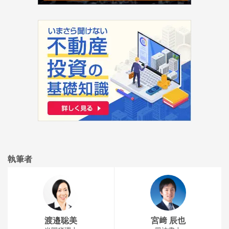
執筆者
渡邉聡美
宮﨑 辰也