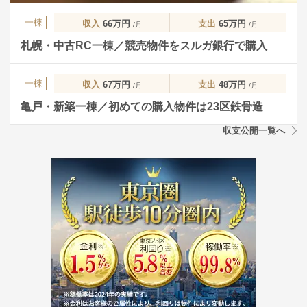
一棟
収入
66万円
支出
65万円
/月
/月
札幌・中古RC一棟／競売物件をスルガ銀行で購入
一棟
収入
67万円
支出
48万円
/月
/月
亀戸・新築一棟／初めての購入物件は23区鉄骨造
収支公開一覧へ