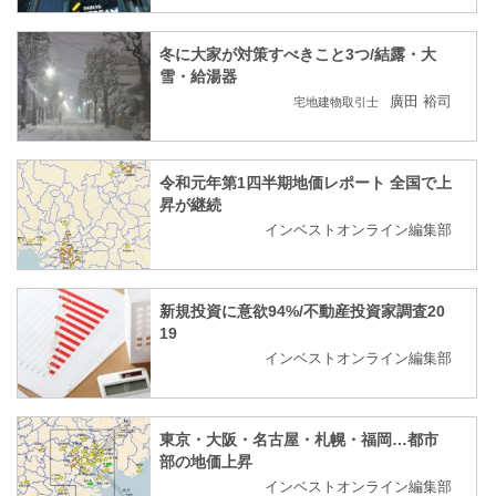
冬に大家が対策すべきこと3つ/結露・大
雪・給湯器
廣田 裕司
宅地建物取引士
令和元年第1四半期地価レポート 全国で上
昇が継続
インベストオンライン編集部
新規投資に意欲94%/不動産投資家調査20
19
インベストオンライン編集部
東京・大阪・名古屋・札幌・福岡…都市
部の地価上昇
インベストオンライン編集部