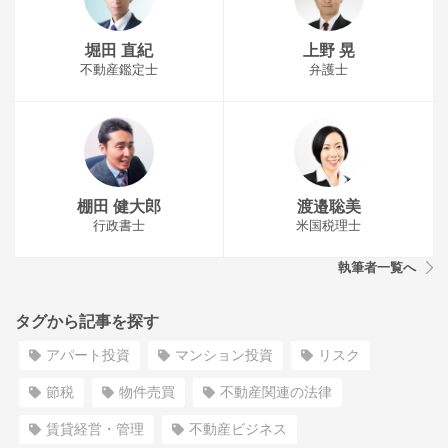
堀田 直紀
上野 晃
不動産鑑定士
弁護士
棚田 健大郎
渡邉聡美
行政書士
米国税理士
執筆者一覧へ
タグから記事を探す
アパート投資
マンション投資
リスク
節税
物件売買
不動産関連の法律
賃貸経営・管理
不動産ビジネス