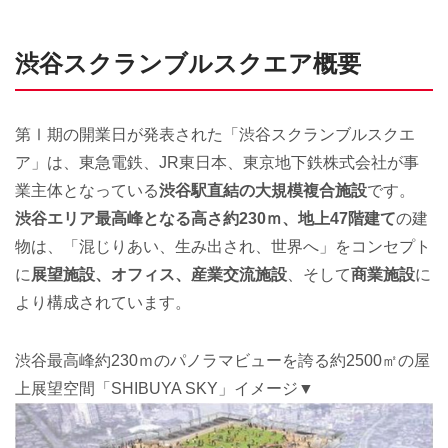
渋谷スクランブルスクエア概要
第Ⅰ期の開業日が発表された「渋谷スクランブルスクエ
ア」は、東急電鉄、JR東日本、東京地下鉄株式会社が事
業主体となっている
渋谷駅直結の大規模複合施設
です。
渋谷エリア最高峰となる高さ約230ｍ、地上47階建て
の建
物は、「混じりあい、生み出され、世界へ」をコンセプト
に
展望施設、オフィス、産業交流施設
、そして
商業施設
に
より構成されています。
渋谷最高峰約230ｍのパノラマビューを誇る約2500㎡の屋
上展望空間「SHIBUYA SKY」イメージ▼