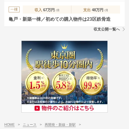
一棟
収入
67万円
支出
48万円
/月
/月
亀戸・新築一棟／初めての購入物件は23区鉄骨造
収支公開一覧へ
HOME
>
ニュース
>
再開発・新線・新駅
>