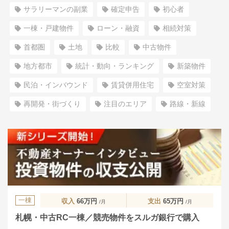
サラリーマンの副業
確定申告
初心者
一棟・戸建物件
ローン・融資
相続対策
首都圏
土地
比較
中古物件
地方都市
統計・動向・ランキング
新築物件
民泊・インバウンド
賃貸併用住宅
空室対策
再開発・街づくり
注目のエリア
路線・新線
一棟
収入
66万円
支出
65万円
/月
/月
札幌・中古RC一棟／競売物件をスルガ銀行で購入