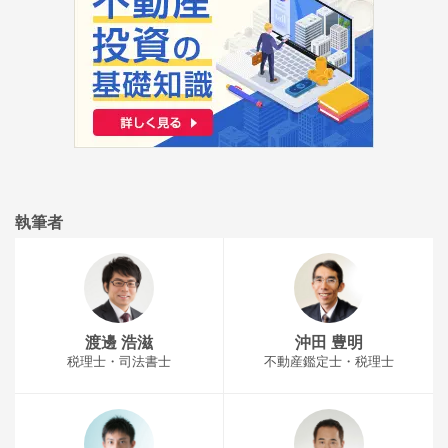
執筆者
渡邊 浩滋
沖田 豊明
税理士・司法書士
不動産鑑定士・税理士