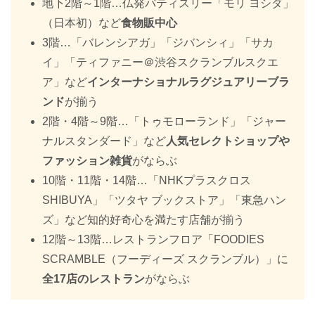
地下2階～1階…仏発パティスリー「モリ ヨシダ」
（日本初）など
食物販中心
3階…「バレンシアガ」「ジバンシィ」「サカ
イ」「ティファニー＠渋谷スクランブルスクエ
ア」など
インターナショナルラグジュアリーブラ
ンド
が揃う
2階・4階～9階…「トゥモローランド」「ジャー
ナルスタンダード」など
人気セレクトショップや
ファッション雑貨
がならぶ
10階・11階・14階…「NHKプラスクロス
SHIBUYA」「ツタヤ ブックストア」「東急ハン
ズ」など知的好奇心を満たす店舗が揃う
12階～13階…レストランフロア「FOODIES
SCRAMBLE（フーディーズ スクランブル）」に
全17店のレストラン
がならぶ