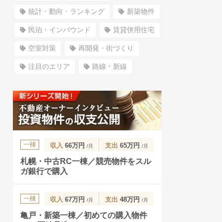
統計・動向・ランキング
新築物件
民泊・インバウンド
賃貸併用住宅
空室対策
再開発・街づくり
注目のエリア
路線・新線
一棟
収入
66万円
支出
65万円
/月
/月
札幌・中古RC一棟／競売物件をスル
ガ銀行で購入
一棟
収入
67万円
支出
48万円
/月
/月
亀戸・新築一棟／初めての購入物件