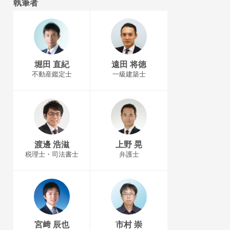
執筆者
堀田 直紀
遠田 将徳
不動産鑑定士
一級建築士
渡邊 浩滋
上野 晃
税理士・司法書士
弁護士
宮﨑 辰也
市村 崇