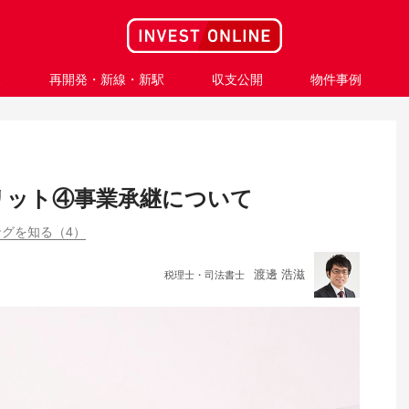
ス
再開発・新線・新駅
収支公開
物件事例
リット④事業承継について
グを知る（4）
渡邊 浩滋
税理士・司法書士