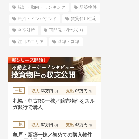
統計・動向・ランキング
新築物件
民泊・インバウンド
賃貸併用住宅
空室対策
再開発・街づくり
注目のエリア
路線・新線
一棟
収入
66万円
支出
65万円
/月
/月
札幌・中古RC一棟／競売物件をスル
ガ銀行で購入
一棟
収入
67万円
支出
48万円
/月
/月
亀戸・新築一棟／初めての購入物件