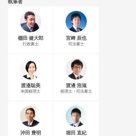
執筆者
棚田 健大郎
宮﨑 辰也
行政書士
司法書士
渡邉聡美
渡邊 浩滋
米国税理士
税理士・司法書士
沖田 豊明
堀田 直紀