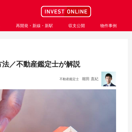
ス
再開発・新線・新駅
収支公開
物件事例
方法／不動産鑑定士が解説
堀田 直紀
不動産鑑定士