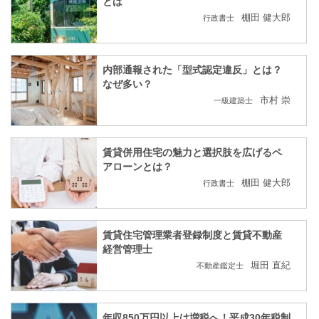
とは
棚田 健大郎
行政書士
内部通報された「型式認定違反」とは？
なぜ多い？
市村 崇
一級建築士
賃貸併用住宅の魅力と選択肢を広げるペ
アローンとは？
棚田 健大郎
行政書士
賃貸住宅管理業者登録制度と賃貸不動産
経営管理士
堀田 直紀
不動産鑑定士
年収850万円以上は増税へ！平成30年税制