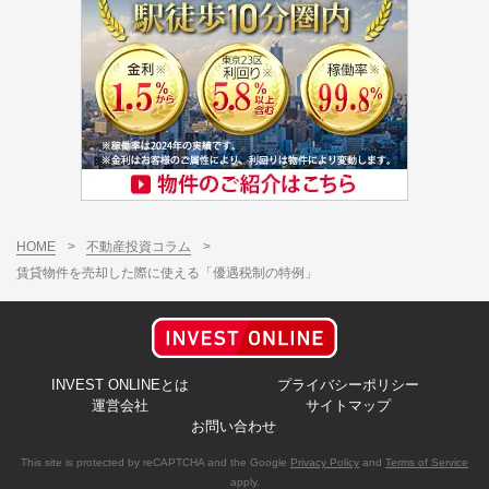
HOME
>
不動産投資コラム
>
賃貸物件を売却した際に使える「優遇税制の特例」
INVEST ONLINEとは
プライバシーポリシー
運営会社
サイトマップ
お問い合わせ
This site is protected by reCAPTCHA and the Google
Privacy Policy
and
Terms of Service
apply.