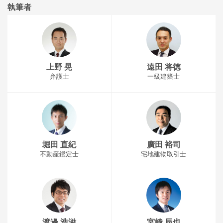
執筆者
上野 晃
遠田 将徳
弁護士
一級建築士
堀田 直紀
廣田 裕司
不動産鑑定士
宅地建物取引士
渡邊 浩滋
宮﨑 辰也