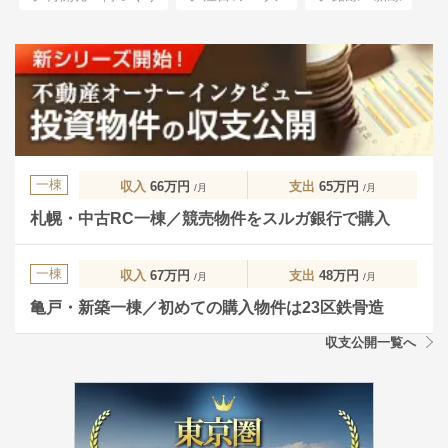
一棟
収入
66万円
支出
65万円
/月
/月
札幌・中古RC一棟／競売物件をスルガ銀行で購入
一棟
収入
67万円
支出
48万円
/月
/月
亀戸・新築一棟／初めての購入物件は23区鉄骨造
収支公開一覧へ