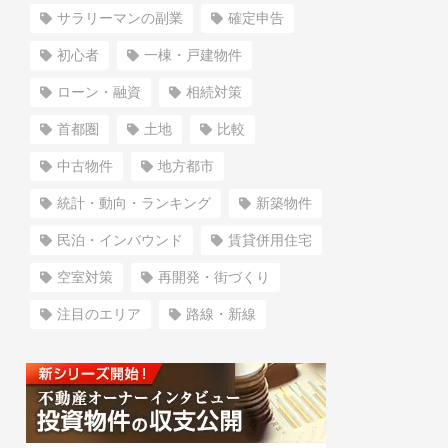
サラリーマンの副業
確定申告
初心者
一棟・戸建物件
ローン・融資
相続対策
首都圏
土地
比較
中古物件
地方都市
統計・動向・ランキング
新築物件
民泊・インバウンド
賃貸併用住宅
空室対策
再開発・街づくり
注目のエリア
路線・新線