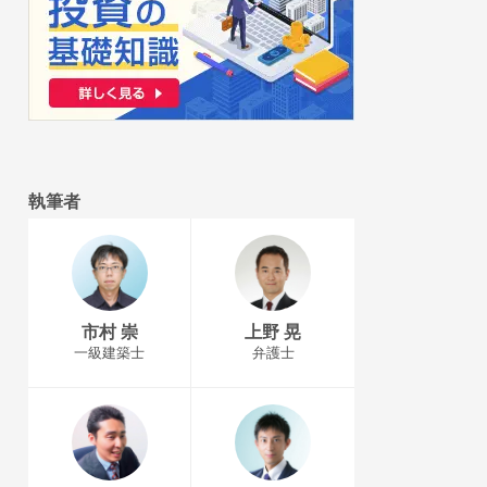
執筆者
市村 崇
上野 晃
一級建築士
弁護士