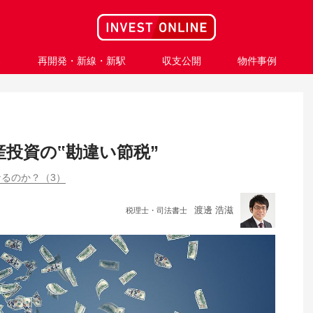
ス
再開発・新線・新駅
収支公開
物件事例
投資の‟勘違い節税”
るのか？（3）
渡邊 浩滋
税理士・司法書士