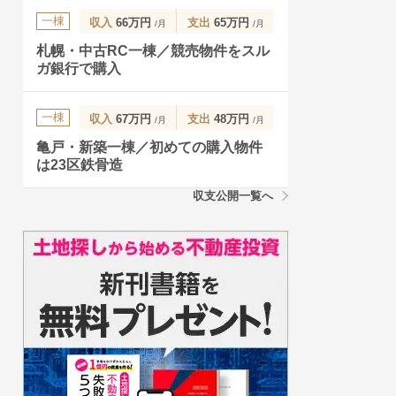
一棟
収入
66万円
支出
65万円
/月
/月
札幌・中古RC一棟／競売物件をスル
ガ銀行で購入
一棟
収入
67万円
支出
48万円
/月
/月
亀戸・新築一棟／初めての購入物件
は23区鉄骨造
収支公開一覧へ