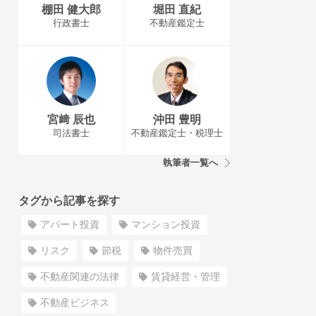
棚田 健大郎
堀田 直紀
行政書士
不動産鑑定士
宮﨑 辰也
沖田 豊明
司法書士
不動産鑑定士・税理士
執筆者一覧へ
タグから記事を探す
アパート投資
マンション投資
リスク
節税
物件売買
不動産関連の法律
賃貸経営・管理
不動産ビジネス