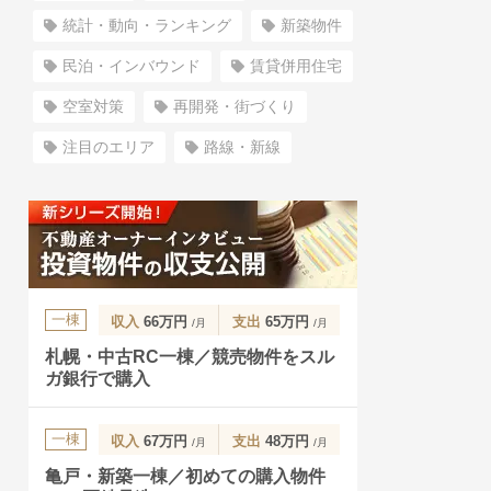
統計・動向・ランキング
新築物件
民泊・インバウンド
賃貸併用住宅
空室対策
再開発・街づくり
注目のエリア
路線・新線
一棟
収入
66万円
支出
65万円
/月
/月
札幌・中古RC一棟／競売物件をスル
ガ銀行で購入
一棟
収入
67万円
支出
48万円
/月
/月
亀戸・新築一棟／初めての購入物件