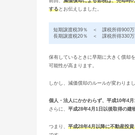
前回、
減価償却による節税は、売却時
する
とお伝えしました。
短期譲渡税39％ ＜ 課税所得900万
長期譲渡税20％ ＜ 課税所得330万
保有しているときに早期に大きく償却
可能性が高まります。
しかし、減価償却のルールが変わりま
個人・法人にかかわらず、平成10年4
さらに、
平成28年4月1日以後取得の
つまり、
平成28年4月以降に不動産投
です。