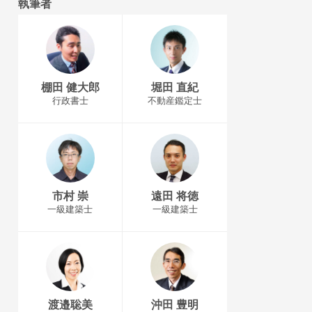
執筆者
棚田 健大郎
堀田 直紀
行政書士
不動産鑑定士
市村 崇
遠田 将徳
一級建築士
一級建築士
渡邉聡美
沖田 豊明