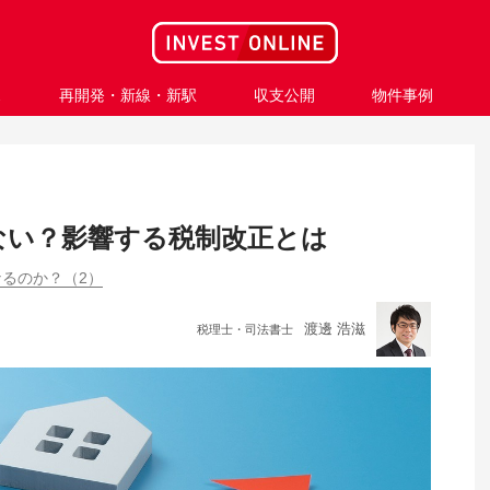
ス
再開発・新線・新駅
収支公開
物件事例
ない？影響する税制改正とは
るのか？（2）
渡邊 浩滋
税理士・司法書士