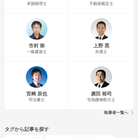
米国税理士
不動産鑑定士
市村 崇
上野 晃
一級建築士
弁護士
宮﨑 辰也
廣田 裕司
司法書士
宅地建物取引士
執筆者一覧へ
タグから記事を探す