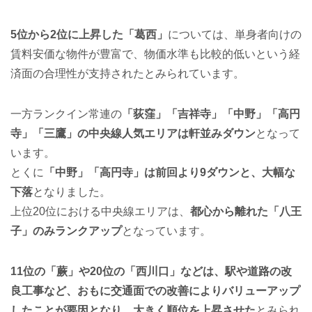
5位から2位に上昇した「葛西」
については、単身者向けの
賃料安価な物件が豊富で、物価水準も比較的低いという経
済面の合理性が支持されたとみられています。
一方ランクイン常連の
「荻窪」「吉祥寺」「中野」「高円
寺」「三鷹」の中央線人気エリアは軒並みダウン
となって
います。
とくに
「中野」「高円寺」は前回より9ダウンと、大幅な
下落
となりました。
上位20位における中央線エリアは、
都心から離れた「八王
子」のみランクアップ
となっています。
11位の「蕨」や20位の「西川口」などは、駅や道路の改
良工事など、おもに交通面での改善によりバリューアップ
したことが要因となり、大きく順位を上昇させた
とみられ