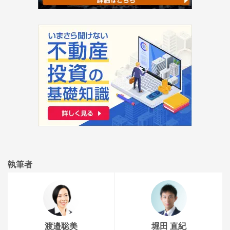
執筆者
渡邉聡美
堀田 直紀