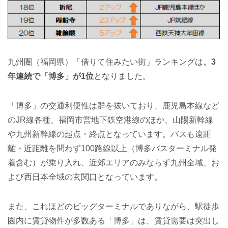
九州圏（福岡県）「借りて住みたい街」ランキングは
、3
年連続で「博多」が1位
となりました。
「博多」の交通利便性は群を抜いており、鹿児島本線など
のJR線各種、福岡市営地下鉄空港線のほか、山陽新幹線
や九州新幹線の起点・終点となっています。バスも遠距
離・近距離を問わず100路線以上（博多バスターミナル発
着含む）が乗り入れ、近郊エリアのみならず九州全域、お
よび西日本全域の玄関口となっています。
また、これほどのビッグターミナルでありながら、駅徒歩
圏内に賃貸物件が多数ある「博多」は、賃貸需要は突出し