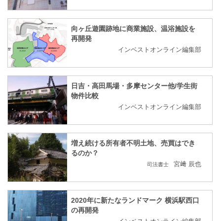
向ヶ丘遊園跡地に商業施設、温浴施設を
再開発
インベストオンライン編集部
日吉・高田馬場・多摩センター他/学生街
物件比較
インベストオンライン編集部
増え続ける所有者不明土地、売買はでき
るのか？
宮﨑 辰也
司法書士
2020年に新たなランドマーク 横浜駅西口
の再開発