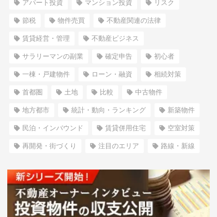
アパート投資
マンション投資
リスク
節税
物件売買
不動産関連の法律
賃貸経営・管理
不動産ビジネス
サラリーマンの副業
確定申告
初心者
一棟・戸建物件
ローン・融資
相続対策
首都圏
土地
比較
中古物件
地方都市
統計・動向・ランキング
新築物件
民泊・インバウンド
賃貸併用住宅
空室対策
再開発・街づくり
注目のエリア
路線・新線