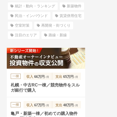
統計・動向・ランキング
新築物件
民泊・インバウンド
賃貸併用住宅
空室対策
再開発・街づくり
注目のエリア
路線・新線
一棟
収入
66万円
支出
65万円
/月
/月
札幌・中古RC一棟／競売物件をスル
ガ銀行で購入
一棟
収入
67万円
支出
48万円
/月
/月
亀戸・新築一棟／初めての購入物件