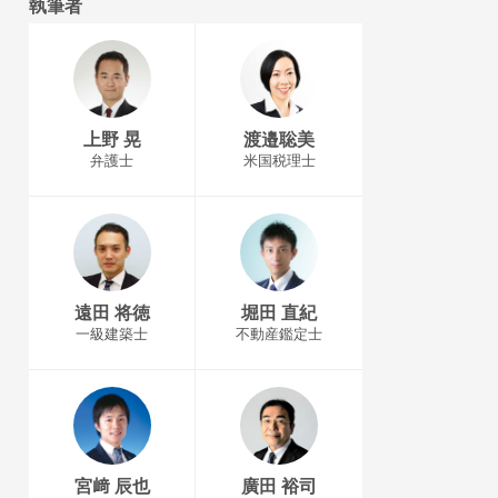
執筆者
上野 晃
渡邉聡美
弁護士
米国税理士
遠田 将徳
堀田 直紀
一級建築士
不動産鑑定士
宮﨑 辰也
廣田 裕司