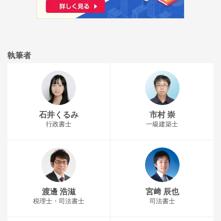
執筆者
石井くるみ
市村 崇
行政書士
一級建築士
渡邊 浩滋
宮﨑 辰也
税理士・司法書士
司法書士