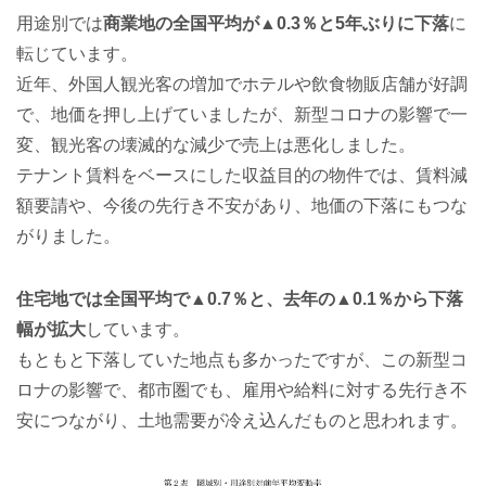
用途別では
商業地の全国平均が▲0.3％と5年ぶりに下落
に
転じています。
近年、外国人観光客の増加でホテルや飲食物販店舗が好調
で、地価を押し上げていましたが、新型コロナの影響で一
変、観光客の壊滅的な減少で売上は悪化しました。
テナント賃料をベースにした収益目的の物件では、賃料減
額要請や、今後の先行き不安があり、地価の下落にもつな
がりました。
住宅地では全国平均で▲0.7％と、去年の▲0.1％から下落
幅が拡大
しています。
もともと下落していた地点も多かったですが、この新型コ
ロナの影響で、都市圏でも、雇用や給料に対する先行き不
安につながり、土地需要が冷え込んだものと思われます。