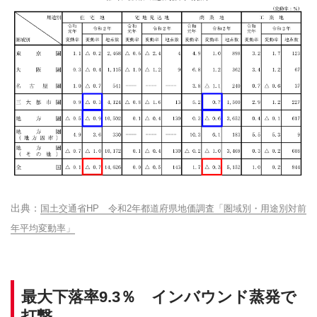
国土交通省HP 令和2年都道府県地価調査「圏域別・用途別対前
年平均変動率」
最大下落率9.3％ インバウンド蒸発で
打撃