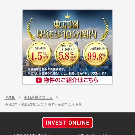
HOME
>
不動産投資コラム
>
令和2年・地価調査/コロナ禍で地価3年ぶり下落