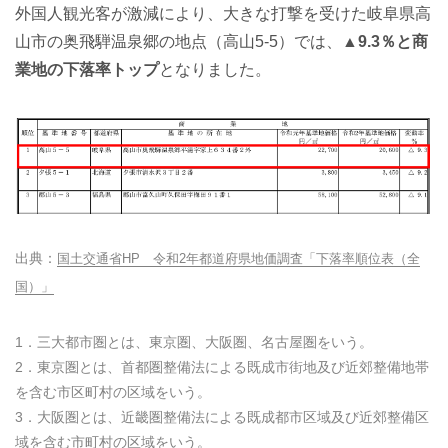
外国人観光客が激減により、大きな打撃を受けた岐阜県高
山市の奥飛騨温泉郷の地点（高山5-5）では、
▲9.3％と商
業地の下落率トップ
となりました。
国土交通省HP 令和2年都道府県地価調査「下落率順位表（全
国）」
1．三大都市圏とは、東京圏、大阪圏、名古屋圏をいう。
2．東京圏とは、首都圏整備法による既成市街地及び近郊整備地帯
を含む市区町村の区域をいう。
3．大阪圏とは、近畿圏整備法による既成都市区域及び近郊整備区
域を含む市町村の区域をいう。