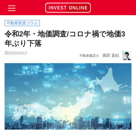
不動産投資コラム
令和2年・地価調査/コロナ禍で地価3
年ぶり下落
2020/10/12
堀田 直紀
不動産鑑定士