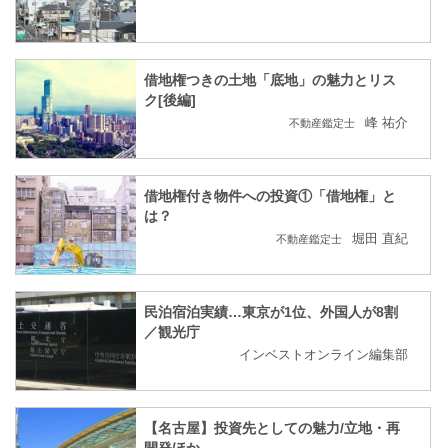
借地権つきの土地「底地」の魅力とリス
ク[後編]
峰 祐介
不動産鑑定士
借地権付き物件への投資①「借地権」と
は？
堀田 直紀
不動産鑑定士
民泊宿泊実績…東京が1位、外国人が8割
／観光庁
インベストオンライン編集部
【名古屋】投資先としての魅力/立地・再
開発ほか