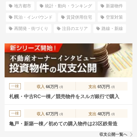
地方都市
統計・動向・ランキング
新築物件
民泊・インバウンド
賃貸併用住宅
空室対策
再開発・街づくり
注目のエリア
路線・新線
一棟
収入
66万円
支出
65万円
/月
/月
札幌・中古RC一棟／競売物件をスルガ銀行で購入
一棟
収入
67万円
支出
48万円
/月
/月
亀戸・新築一棟／初めての購入物件は23区鉄骨造
収支公開一覧へ