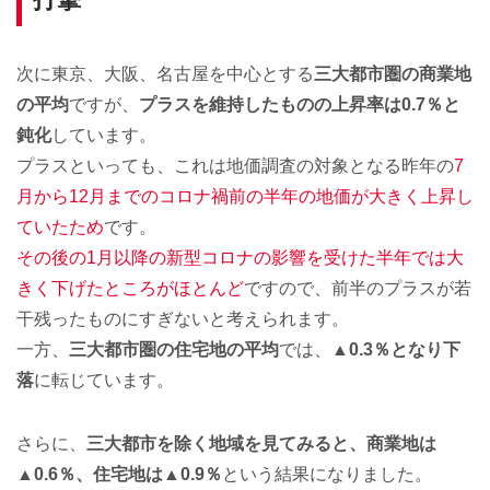
次に東京、大阪、名古屋を中心とする
三大都市圏の商業地
の平均
ですが、
プラスを維持したものの上昇率は0.7％と
鈍化
しています。
プラスといっても、これは地価調査の対象となる昨年の
7
月から12月までのコロナ禍前の半年の地価が大きく上昇し
ていたため
です。
その後の1月以降の新型コロナの影響を受けた半年では大
きく下げたところがほとんど
ですので、前半のプラスが若
干残ったものにすぎないと考えられます。
一方、
三大都市圏の住宅地の平均
では、
▲0.3％となり下
落
に転じています。
さらに、
三大都市を除く地域を見てみると、商業地は
▲0.6％、住宅地は▲0.9％
という結果になりました。