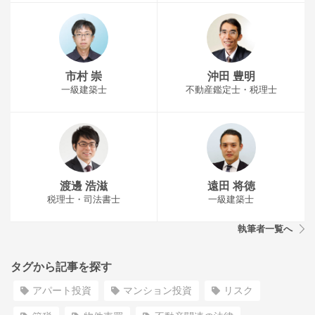
市村 崇
沖田 豊明
一級建築士
不動産鑑定士・税理士
渡邊 浩滋
遠田 将徳
税理士・司法書士
一級建築士
執筆者一覧へ
タグから記事を探す
アパート投資
マンション投資
リスク