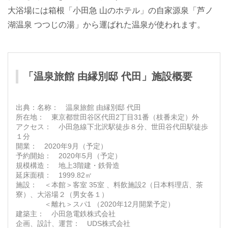
大浴場には箱根「小田急 山のホテル」の自家源泉「芦ノ
湖温泉 つつじの湯」から運ばれた温泉が使われます。
「温泉旅館 由縁別邸 代田」施設概要
名称： 温泉旅館 由縁別邸 代田
所在地： 東京都世田谷区代田2丁目31番（枝番未定）外
アクセス： 小田急線下北沢駅徒歩８分、世田谷代田駅徒歩
１分
開業： 2020年9月（予定）
予約開始： 2020年5月（予定）
規模構造： 地上3階建・鉄骨造
延床面積： 1999.82㎡
施設： ＜本館＞客室 35室 、料飲施設2（日本料理店、茶
寮）、大浴場２（男女各１）
＜離れ＞スパ1 （2020年12月開業予定）
建築主： 小田急電鉄株式会社
企画、設計、運営： UDS株式会社