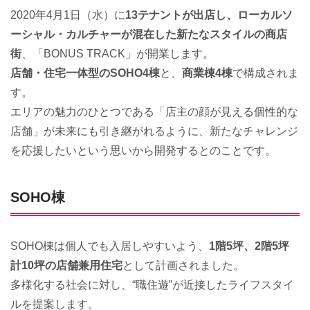
2020年4月1日（水）に
13テナントが出店し、ローカルソ
ーシャル・カルチャーが混在した新たなスタイルの商店
街
、「BONUS TRACK」が開業します。
店舗・住宅一体型のSOHO4棟
と、
商業棟4棟
で構成されま
す。
エリアの魅力のひとつである「店主の顔が見える個性的な
店舗」が未来にも引き継がれるように、新たなチャレンジ
を応援したいという思いから開発するとのことです。
SOHO棟
SOHO棟は個人でも入居しやすいよう、
1階5坪、2階5坪
計10坪の店舗兼用住宅
として計画されました。
多様化する社会に対し、“職住遊”が近接したライフスタイ
ルを提案します。