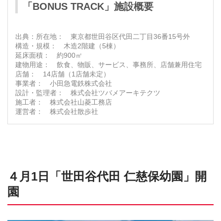
「BONUS TRACK」施設概要
所在地： 東京都世田谷区代田二丁目36番15号外
構造・規模： 木造2階建（5棟）
延床面積： 約900㎡
建物用途： 飲食、物販、サービス、事務所、店舗兼用住宅
店舗： 14店舗（1店舗未定）
事業者： 小田急電鉄株式会社
設計・監理者： 株式会社ツバメアーキテクツ
施工者： 株式会社山菱工務店
運営者： 株式会社散歩社
４月1日「世田谷代田 仁慈保幼園」開
園