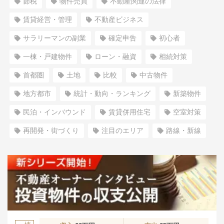
節税
物件売買
不動産関連の法律
賃貸経営・管理
不動産ビジネス
サラリーマンの副業
確定申告
初心者
一棟・戸建物件
ローン・融資
相続対策
首都圏
土地
比較
中古物件
地方都市
統計・動向・ランキング
新築物件
民泊・インバウンド
賃貸併用住宅
空室対策
再開発・街づくり
注目のエリア
路線・新線