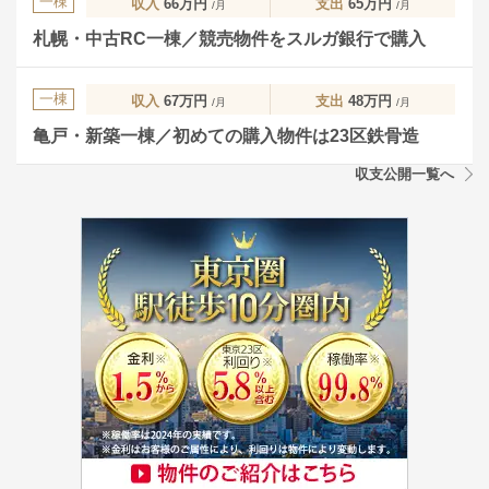
一棟
収入
66万円
支出
65万円
/月
/月
札幌・中古RC一棟／競売物件をスルガ銀行で購入
一棟
収入
67万円
支出
48万円
/月
/月
亀戸・新築一棟／初めての購入物件は23区鉄骨造
収支公開一覧へ