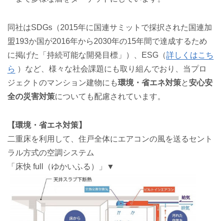
同社はSDGs（2015年に国連サミットで採択された国連加
盟193か国が2016年から2030年の15年間で達成するため
に掲げた「持続可能な開発目標」）、ESG（
詳しくはこち
ら
）など、様々な社会課題にも取り組んでおり、当プロ
ジェクトのマンション建物にも
環境・省エネ対策
と
安心安
全の災害対策
についても配慮されています。
【環境・省エネ対策】
二重床を利用して、住戸全体にエアコンの風を送るセント
ラル方式の空調システム
「床快 full（ゆかいふる）」▼