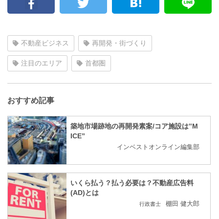
不動産ビジネス
再開発・街づくり
注目のエリア
首都圏
おすすめ記事
築地市場跡地の再開発素案/コア施設は‟M
ICE”
インベストオンライン編集部
いくら払う？払う必要は？不動産広告料
(AD)とは
棚田 健大郎
行政書士