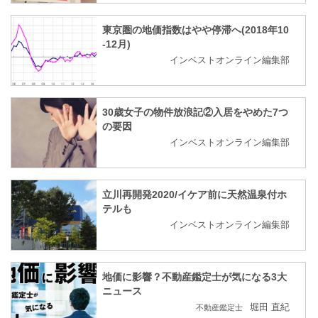
東京圏の地価指数はやや停滞へ(2018年10
-12月)
インベストオンライン編集部
30歳女子の物件放浪記②入居をやめた7つ
の要因
インベストオンライン編集部
立川再開発2020/イケア前に天然温泉付ホ
テルも
インベストオンライン編集部
地価に影響？不動産鑑定士が気になる3大
ニュース
堀田 直紀
不動産鑑定士