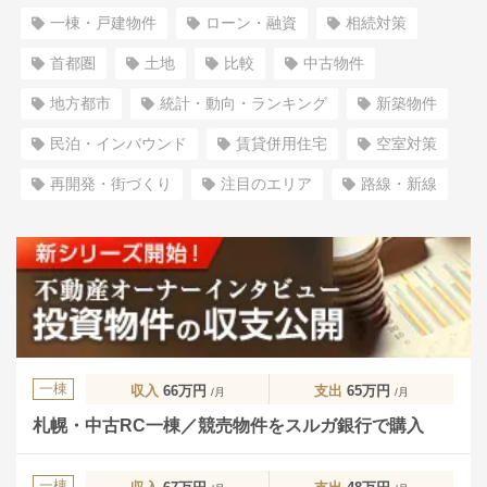
一棟・戸建物件
ローン・融資
相続対策
首都圏
土地
比較
中古物件
地方都市
統計・動向・ランキング
新築物件
民泊・インバウンド
賃貸併用住宅
空室対策
再開発・街づくり
注目のエリア
路線・新線
一棟
収入
66万円
支出
65万円
/月
/月
札幌・中古RC一棟／競売物件をスルガ銀行で購入
一棟