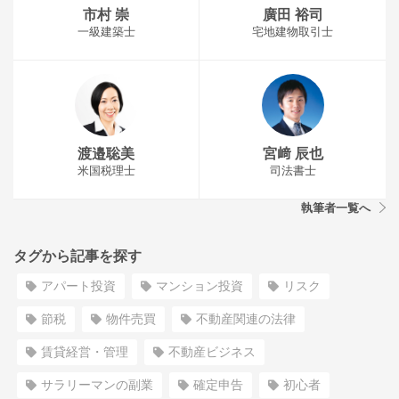
市村 崇
廣田 裕司
一級建築士
宅地建物取引士
渡邉聡美
宮﨑 辰也
米国税理士
司法書士
執筆者一覧へ
タグから記事を探す
アパート投資
マンション投資
リスク
節税
物件売買
不動産関連の法律
賃貸経営・管理
不動産ビジネス
サラリーマンの副業
確定申告
初心者