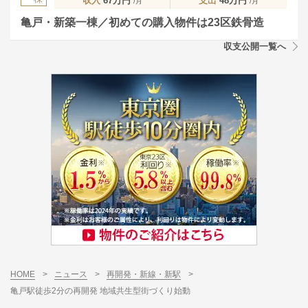
収入
67万円
支出
48万円
/月
/月
亀戸・新築一棟／初めての購入物件は23区鉄骨造
収支公開一覧へ
HOME
>
ニュース
>
再開発・新線・新駅
>
亀戸駅徒歩2分の再開発 地域共生型街づくり始動