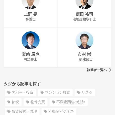
上野 晃
廣田 裕司
弁護士
宅地建物取引士
宮﨑 辰也
市村 崇
司法書士
一級建築士
執筆者一覧へ
タグから記事を探す
アパート投資
マンション投資
リスク
節税
物件売買
不動産関連の法律
賃貸経営・管理
不動産ビジネス