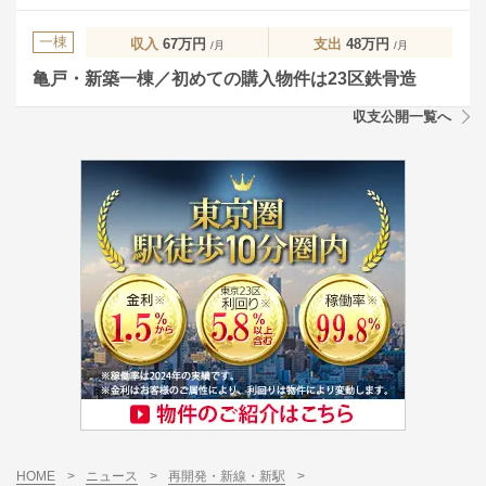
一棟
収入
67万円
支出
48万円
/月
/月
亀戸・新築一棟／初めての購入物件は23区鉄骨造
収支公開一覧へ
HOME
>
ニュース
>
再開発・新線・新駅
>