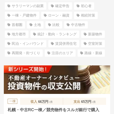
サラリーマンの副業
確定申告
初心者
一棟・戸建物件
ローン・融資
相続対策
首都圏
土地
比較
中古物件
地方都市
統計・動向・ランキング
新築物件
民泊・インバウンド
賃貸併用住宅
空室対策
再開発・街づくり
注目のエリア
路線・新線
一棟
収入
66万円
支出
65万円
/月
/月
札幌・中古RC一棟／競売物件をスルガ銀行で購入