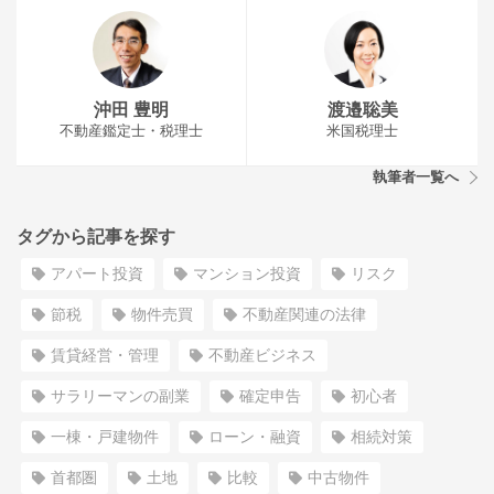
沖田 豊明
渡邉聡美
不動産鑑定士・税理士
米国税理士
執筆者一覧へ
タグから記事を探す
アパート投資
マンション投資
リスク
節税
物件売買
不動産関連の法律
賃貸経営・管理
不動産ビジネス
サラリーマンの副業
確定申告
初心者
一棟・戸建物件
ローン・融資
相続対策
首都圏
土地
比較
中古物件