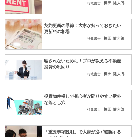
棚田 健大郎
行政書士
契約更新の季節！大家が知っておきたい
更新料の相場
棚田 健大郎
行政書士
騙されないために！プロが教える不動産
投資の利回り
棚田 健大郎
行政書士
投資物件探しで初心者が陥りやすい意外
な落とし穴
棚田 健大郎
行政書士
「重要事項説明」で大家が必ず確認する