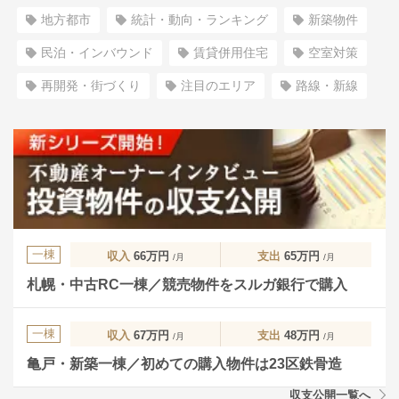
地方都市
統計・動向・ランキング
新築物件
民泊・インバウンド
賃貸併用住宅
空室対策
再開発・街づくり
注目のエリア
路線・新線
一棟
収入
66万円
支出
65万円
/月
/月
札幌・中古RC一棟／競売物件をスルガ銀行で購入
一棟
収入
67万円
支出
48万円
/月
/月
亀戸・新築一棟／初めての購入物件は23区鉄骨造
収支公開一覧へ