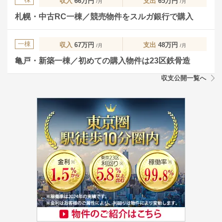
収入
66万円
支出
65万円
/月
/月
札幌・中古RC一棟／競売物件をスルガ銀行で購入
一棟
収入
67万円
支出
48万円
/月
/月
亀戸・新築一棟／初めての購入物件は23区鉄骨造
収支公開一覧へ