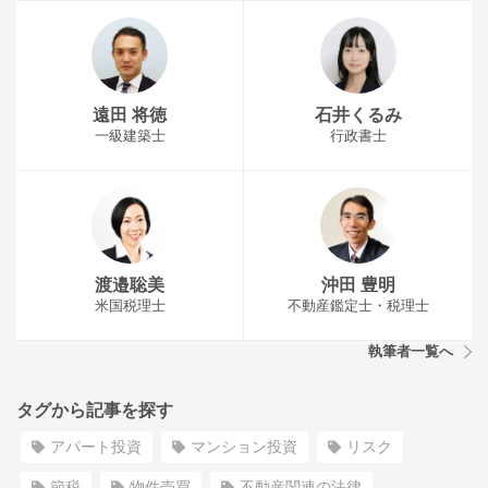
遠田 将徳
石井くるみ
一級建築士
行政書士
渡邉聡美
沖田 豊明
米国税理士
不動産鑑定士・税理士
執筆者一覧へ
タグから記事を探す
アパート投資
マンション投資
リスク
節税
物件売買
不動産関連の法律