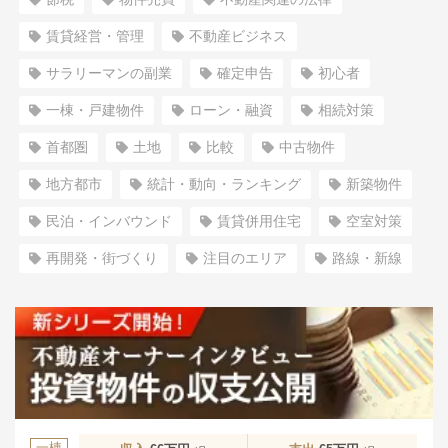
賃貸経営・管理
不動産ビジネス
サラリーマンの副業
確定申告
初心者
一棟・戸建物件
ローン・融資
相続対策
首都圏
土地
比較
中古物件
地方都市
統計・動向・ランキング
新築物件
民泊・インバウンド
賃貸併用住宅
空室対策
再開発・街づくり
注目のエリア
路線・新線
一棟