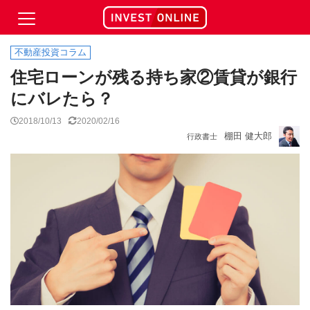
不動産投資コラム
住宅ローンが残る持ち家②賃貸が銀行
にバレたら？
2018/10/13
2020/02/16
棚田 健大郎
行政書士