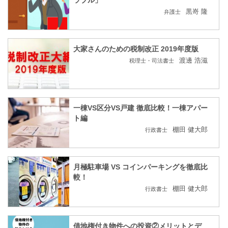
黒嵜 隆
弁護士
大家さんのための税制改正 2019年度版
渡邊 浩滋
税理士・司法書士
一棟VS区分VS戸建 徹底比較！一棟アパー
ト編
棚田 健大郎
行政書士
月極駐車場 VS コインパーキングを徹底比
較！
棚田 健大郎
行政書士
借地権付き物件への投資②メリットとデ