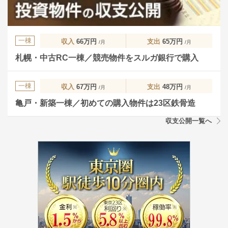
一棟
収入
66万円
支出
65万円
/月
/月
札幌・中古RC一棟／競売物件をスルガ銀行で購入
一棟
収入
67万円
支出
48万円
/月
/月
亀戸・新築一棟／初めての購入物件は23区鉄骨造
収支公開一覧へ