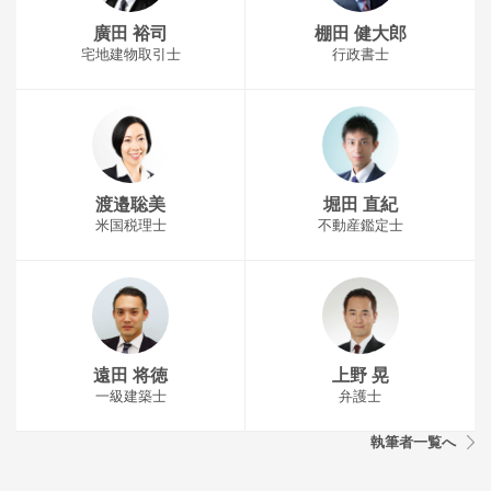
廣田 裕司
棚田 健大郎
宅地建物取引士
行政書士
渡邉聡美
堀田 直紀
米国税理士
不動産鑑定士
遠田 将徳
上野 晃
一級建築士
弁護士
執筆者一覧へ