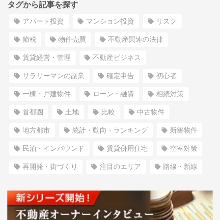
タグから記事を探す
アパート投資
マンション投資
リスク
節税
物件売買
不動産関連の法律
賃貸経営・管理
不動産ビジネス
サラリーマンの副業
確定申告
初心者
一棟・戸建物件
ローン・融資
相続対策
首都圏
土地
比較
中古物件
地方都市
統計・動向・ランキング
新築物件
民泊・インバウンド
賃貸併用住宅
空室対策
再開発・街づくり
注目のエリア
路線・新線