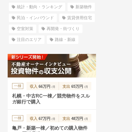
統計・動向・ランキング
新築物件
民泊・インバウンド
賃貸併用住宅
空室対策
再開発・街づくり
注目のエリア
路線・新線
一棟
収入
66万円
支出
65万円
/月
/月
札幌・中古RC一棟／競売物件をスル
ガ銀行で購入
一棟
収入
67万円
支出
48万円
/月
/月
亀戸・新築一棟／初めての購入物件