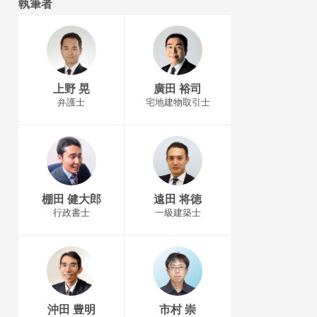
執筆者
上野 晃
廣田 裕司
弁護士
宅地建物取引士
棚田 健大郎
遠田 将徳
行政書士
一級建築士
沖田 豊明
市村 崇