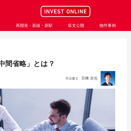
ス
再開発・新線・新駅
収支公開
物件事例
中間省略」とは？
宮﨑 辰也
司法書士