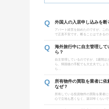
Q
外国人の入居申し込みを断
アパート経営を始めたのですが、この
で正直不安です。断ることはできるの
Q
海外旅行中に自主管理して
ら？
自主管理しているのですが、1週間ほ
ら、帰国後の手配でも大丈夫でしょう
ら…
Q
所有物件の買取を業者に依
なぜ？
所有している投資物件の買取を業者に
心で立地も悪くなく、築10年くらい