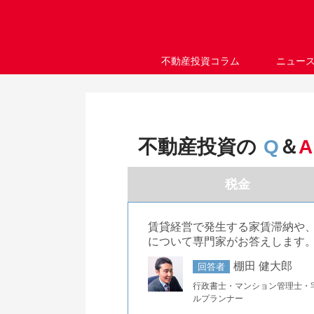
不動産投資コラム
ニュー
不動産投資の
Q
＆
A
税金
賃貸経営で発生する家賃滞納や
について専門家がお答えします
棚田 健大郎
回答者
行政書士・マンション管理士・
ルプランナー