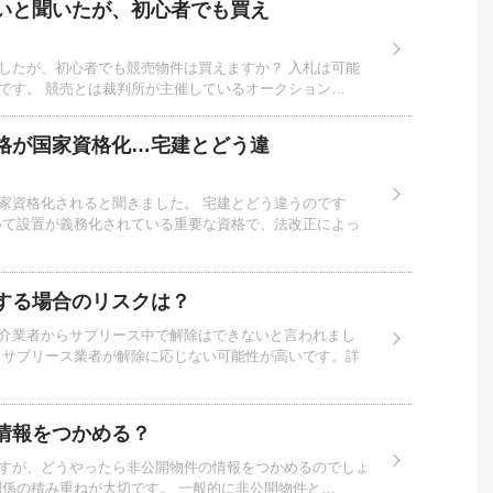
いと聞いたが、初心者でも買え
したが、初心者でも競売物件は買えますか？ 入札は可能
です。 競売とは裁判所が主催しているオークション…
格が国家資格化…宅建とどう違
家資格化されると聞きました。 宅建とどう違うのです
いて設置が義務化されている重要な資格で、法改正によっ
する場合のリスクは？
介業者からサブリース中で解除はできないと言われまし
 サブリース業者が解除に応じない可能性が高いです。詳
情報をつかめる？
すが、どうやったら非公開物件の情報をつかめるのでしょ
関係の積み重ねが大切です。 一般的に非公開物件と…