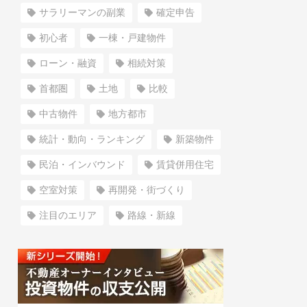
サラリーマンの副業
確定申告
初心者
一棟・戸建物件
ローン・融資
相続対策
首都圏
土地
比較
中古物件
地方都市
統計・動向・ランキング
新築物件
民泊・インバウンド
賃貸併用住宅
空室対策
再開発・街づくり
注目のエリア
路線・新線