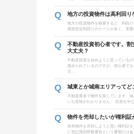
Q
地方の投資物件は高利回り
地方の投資物件を検索すると、利回り
満室想定利回りのケースが多く、実際
Q
不動産投資初心者です。割
大丈夫？
不動産投資を始めようと思っているの
進められているのですが、初心者でも
注…
Q
城東とか城南エリアってど
不動産業者で物件を探しています。城
いち意味がわかりません。 皇居を中
Q
物件を売却したいが権利証
保有物件を売却しようと思い権利証を
に登記識別情報通知という書類だけあ