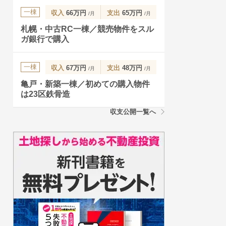
一棟
収入
66万円
支出
65万円
/月
/月
札幌・中古RC一棟／競売物件をスル
ガ銀行で購入
一棟
収入
67万円
支出
48万円
/月
/月
亀戸・新築一棟／初めての購入物件
は23区鉄骨造
収支公開一覧へ