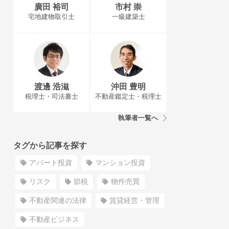
廣田 裕司
市村 崇
宅地建物取引士
一級建築士
渡邊 浩滋
沖田 豊明
税理士・司法書士
不動産鑑定士・税理士
執筆者一覧へ
タグから記事を探す
アパート投資
マンション投資
リスク
節税
物件売買
不動産関連の法律
賃貸経営・管理
不動産ビジネス