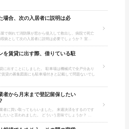
た場合、次の入居者に説明は必
部屋で倒れて消防隊が窓から侵入して救出し、病院で死亡
的瑕疵として次の入居者に説明は必要でしょうか？ 室…
ンを賃貸に出す際、借りている駐
貸に出すことにしました。 駐車場は機械式で全戸分あり
で賃貸の募集図面にも駐車場付きと記載して問題ないでし
業者から月末まで登記留保したい
？
業者に買い取ってもらいました。 来週決済をするのです
したいと言われました。 どういう意味でしょうか？ …