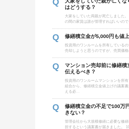
Q
大家をしていた親が亡くな
はどうする？
大家をしていた両親が死亡しました。
の間の家賃は誰が管理すればいいので
Q
修繕積立金が5,000円も
投資用のワンルームを所有しているので
売却しようと思うのですが、売買価格
Q
マンション売却前に修繕積
伝えるべき？
投資用のワンルームマンションを所有
組合から、修繕積立金値上げの議案書
える必…
Q
修繕積立金の不足で100
きない？
管理会社から大規模修繕に必要な修繕
担するという議案書が届きました。 1