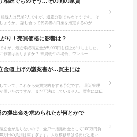
り相続でもめそう…その間の家賃
 相続人は兄弟2人ですが、遺産分割でもめそうです。 そ
しょうか。 話し合って代表者の口座を指定するのが…
値上がり！売買価格に影響は？
すが、最近修繕積立金が5,000円も値上がりしました。
に影響はありますか？ 投資物件の場合、ワンルー…
立金値上げの議案書が…買主には
していて、これから売買契約をする予定です。 最近管理
が届いたのですが、まだ可決はしていません、買主には伝
万円の拠出金を求められたが何とかで
積立金が足りないので、全戸一括拠出金として100万円負
00万円の負担は重すぎます。大規模修繕は必要だと思い