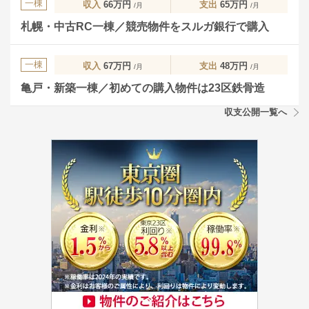
一棟
収入
66万円
支出
65万円
/月
/月
札幌・中古RC一棟／競売物件をスルガ銀行で購入
一棟
収入
67万円
支出
48万円
/月
/月
亀戸・新築一棟／初めての購入物件は23区鉄骨造
収支公開一覧へ