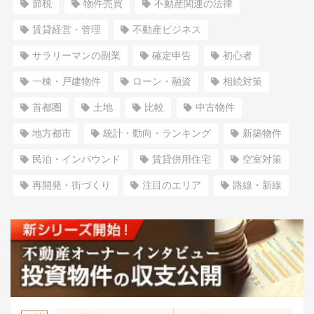
節税
物件売買
不動産関連の法律
賃貸経営・管理
不動産ビジネス
サラリーマンの副業
確定申告
初心者
一棟・戸建物件
ローン・融資
相続対策
首都圏
土地
比較
中古物件
地方都市
統計・動向・ランキング
新築物件
民泊・インバウンド
賃貸併用住宅
空室対策
再開発・街づくり
注目のエリア
路線・新線