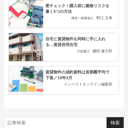
要チェック！購入前に建物リスクを
暴く5つの方法
野口 文寿
構造一級建築士
自宅と賃貸物件を同時に手に入れ
る…賃貸併用住宅
棚田 健大郎
行政書士
賃貸物件の成約賃料は首都圏平均で
下落／19年3月
インベストオンライン編集部