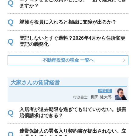
Q
ますか？
Q
親族を役員に入れると相続に支障が出るか？
登記しないとすぐ過料？2026年4月から住所変更
Q
登記の義務化
不動産投資の税金 一覧へ
大家さんの賃貸経営
回答者
棚田 健大郎
行政書士
入居者が退去期限を過ぎても出ていかない。損害
Q
賠償請求はできる？
連帯保証人の署名入り契約書が提出されない。立
Q