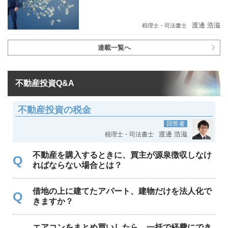
渡邊 浩滋
税理士・司法書士
連載一覧へ
不動産投資Q&A
不動産投資の税金
回答者
渡邊 浩滋
税理士・司法書士
不動産を購入するときに、買主が源泉徴収しなけ
Q
ればならない場合とは？
借地の上に建てたアパート、建物だけを法人化で
Q
きますか？
エアコンをまとめ買いしたら、一括で経費にでき