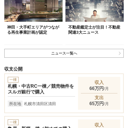
神田・大手町エリアがつなが
不動産鑑定士が注目！不動産
る再生事業計画が認定
関連3大ニュース
ニュース一覧へ
収支公開
一棟
収入
札幌・中古RC一棟／競売物件を
66万円
/月
スルガ銀行で購入
支出
65万円
所在地
札幌市清田区清田
/月
一棟
収入