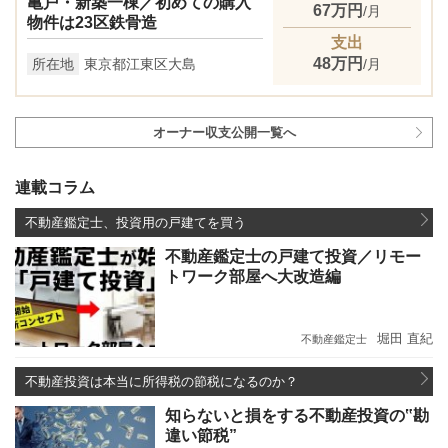
亀戸・新築一棟／初めての購入
67万円
/月
物件は23区鉄骨造
支出
48万円
所在地
東京都江東区大島
/月
オーナー収支公開一覧へ
連載コラム
不動産鑑定士、投資用の戸建てを買う
不動産鑑定士の戸建て投資／リモー
トワーク部屋へ大改造編
堀田 直紀
不動産鑑定士
不動産投資は本当に所得税の節税になるのか？
知らないと損をする不動産投資の‟勘
違い節税”