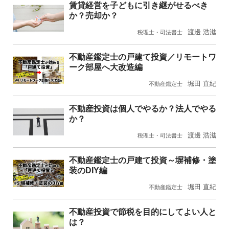
賃貸経営を子どもに引き継がせるべき
か？売却か？
渡邊 浩滋
税理士・司法書士
不動産鑑定士の戸建て投資／リモートワ
ーク部屋へ大改造編
堀田 直紀
不動産鑑定士
不動産投資は個人でやるか？法人でやる
か？
渡邊 浩滋
税理士・司法書士
不動産鑑定士の戸建て投資～塀補修・塗
装のDIY編
堀田 直紀
不動産鑑定士
不動産投資で節税を目的にしてよい人と
は？