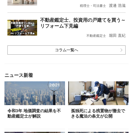
渡邊 浩滋
税理士・司法書士
不動産鑑定士、投資用の戸建てを買う～
リフォーム下見編
堀田 直紀
不動産鑑定士
コラム一覧へ
ニュース新着
令和3年 地価調査の結果を不
孤独死による残置物が撤去で
動産鑑定士が解説
きる魔法の条文が公開