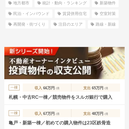
地方都市
統計・動向・ランキング
新築物件
民泊・インバウンド
賃貸併用住宅
空室対策
再開発・街づくり
注目のエリア
路線・新線
一棟
収入
66万円
支出
65万円
/月
/月
札幌・中古RC一棟／競売物件をスルガ銀行で購入
一棟
収入
67万円
支出
48万円
/月
/月
亀戸・新築一棟／初めての購入物件は23区鉄骨造