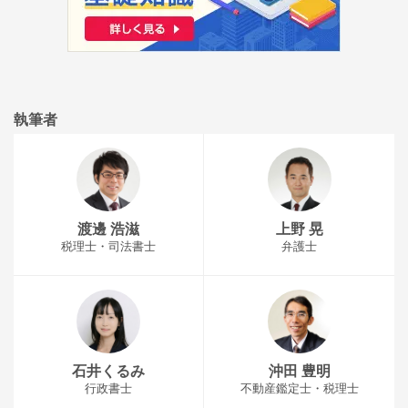
執筆者
渡邊 浩滋
上野 晃
税理士・司法書士
弁護士
石井くるみ
沖田 豊明
行政書士
不動産鑑定士・税理士