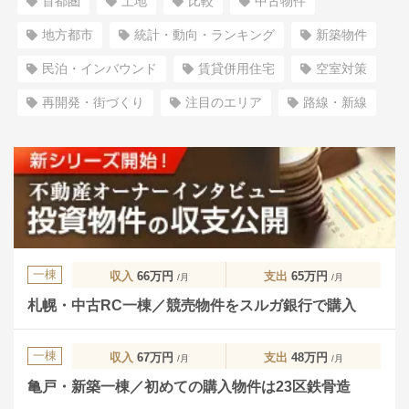
首都圏
土地
比較
中古物件
地方都市
統計・動向・ランキング
新築物件
民泊・インバウンド
賃貸併用住宅
空室対策
再開発・街づくり
注目のエリア
路線・新線
一棟
収入
66万円
支出
65万円
/月
/月
札幌・中古RC一棟／競売物件をスルガ銀行で購入
一棟
収入
67万円
支出
48万円
/月
/月
亀戸・新築一棟／初めての購入物件は23区鉄骨造