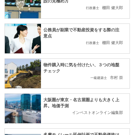
設の見極め方
棚田 健大郎
行政書士
公務員が副業で不動産投資をする際の注
意点
棚田 健大郎
行政書士
物件購入時に気を付けたい、３つの地盤
チェック
市村 崇
一級建築士
大阪圏が東京・名古屋圏よりも大きく上
昇。地価予測
インベストオンライン編集部
多摩モノレール延伸計画で不動産価格は