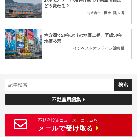
どう変わる？
棚田 健大郎
行政書士
地方圏で26年ぶりの地価上昇。平成30年
地価公示
インベストオンライン編集部
不動産用語集
不動産投資ニュース、コラムを
メールで受け取る