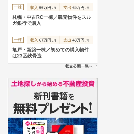
一棟
収入
66万円
支出
65万円
/月
/月
札幌・中古RC一棟／競売物件をスル
ガ銀行で購入
一棟
収入
67万円
支出
48万円
/月
/月
亀戸・新築一棟／初めての購入物件
は23区鉄骨造
収支公開一覧へ