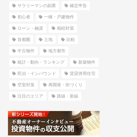
サラリーマンの副業
確定申告
初心者
一棟・戸建物件
ローン・融資
相続対策
首都圏
土地
比較
中古物件
地方都市
統計・動向・ランキング
新築物件
民泊・インバウンド
賃貸併用住宅
空室対策
再開発・街づくり
注目のエリア
路線・新線