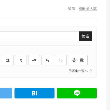
監修：
棚田 健大郎
は
ま
や
ら
わ
英・数
用語集一覧へ