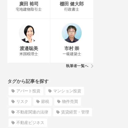
廣田 裕司
棚田 健大郎
宅地建物取引士
行政書士
渡邉聡美
市村 崇
米国税理士
一級建築士
執筆者一覧へ
タグから記事を探す
アパート投資
マンション投資
リスク
節税
物件売買
不動産関連の法律
賃貸経営・管理
不動産ビジネス