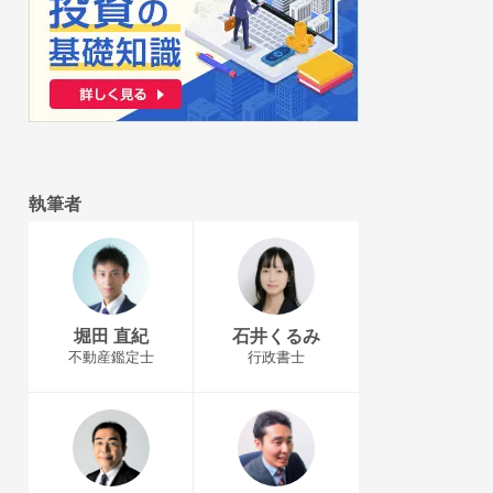
執筆者
堀田 直紀
石井くるみ
不動産鑑定士
行政書士