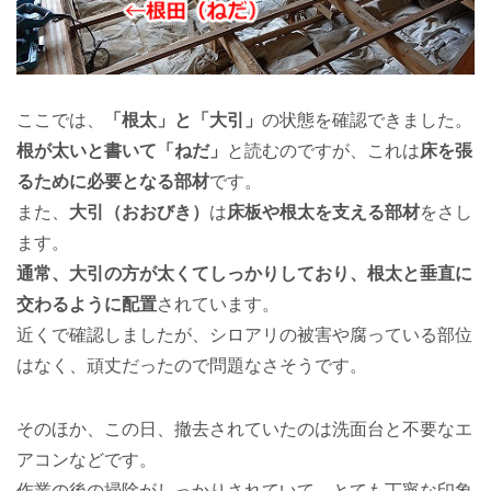
ここでは、
「根太」と「大引」
の状態を確認できました。
根が太いと書いて「ねだ」
と読むのですが、これは
床を張
るために必要となる部材
です。
また、
大引（おおびき）
は
床板や根太を支える部材
をさし
ます。
通常、大引の方が太くてしっかりしており、根太と垂直に
交わるように配置
されています。
近くで確認しましたが、シロアリの被害や腐っている部位
はなく、頑丈だったので問題なさそうです。
そのほか、この日、撤去されていたのは洗面台と不要なエ
アコンなどです。
作業の後の掃除がしっかりされていて、とても丁寧な印象