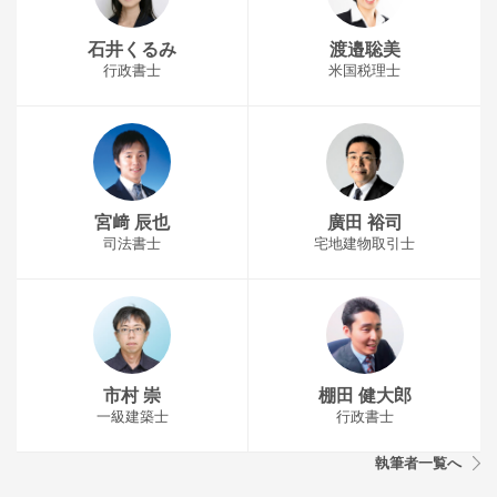
石井くるみ
渡邉聡美
行政書士
米国税理士
宮﨑 辰也
廣田 裕司
司法書士
宅地建物取引士
市村 崇
棚田 健大郎
一級建築士
行政書士
執筆者一覧へ