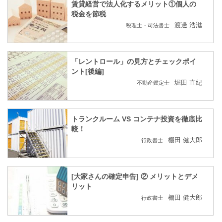
賃貸経営で法人化するメリット①個人の
税金を節税
渡邊 浩滋
税理士・司法書士
「レントロール」の見方とチェックポイ
ント[後編]
堀田 直紀
不動産鑑定士
トランクルーム VS コンテナ投資を徹底比
較！
棚田 健大郎
行政書士
[大家さんの確定申告] ② メリットとデメ
リット
棚田 健大郎
行政書士