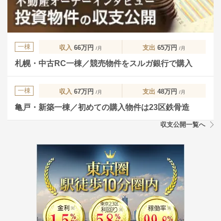
一棟
収入
66万円
支出
65万円
/月
/月
札幌・中古RC一棟／競売物件をスルガ銀行で購入
一棟
収入
67万円
支出
48万円
/月
/月
亀戸・新築一棟／初めての購入物件は23区鉄骨造
収支公開一覧へ