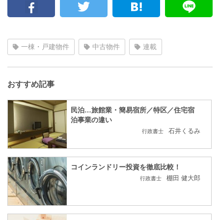
一棟・戸建物件
中古物件
連載
おすすめ記事
民泊…旅館業・簡易宿所／特区／住宅宿
泊事業の違い
石井くるみ
行政書士
コインランドリー投資を徹底比較！
棚田 健大郎
行政書士