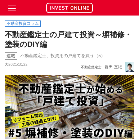
不動産投資コラム
不動産鑑定士の戸建て投資～塀補修・
塗装のDIY編
不動産鑑定士、投資用の戸建てを買う（5）
連載
2021/10/22
堀田 直紀
不動産鑑定士