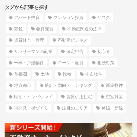
タグから記事を探す
アパート投資
マンション投資
リスク
節税
物件売買
不動産関連の法律
賃貸経営・管理
不動産ビジネス
サラリーマンの副業
確定申告
初心者
一棟・戸建物件
ローン・融資
相続対策
首都圏
土地
比較
中古物件
地方都市
統計・動向・ランキング
新築物件
民泊・インバウンド
賃貸併用住宅
空室対策
再開発・街づくり
注目のエリア
路線・新線