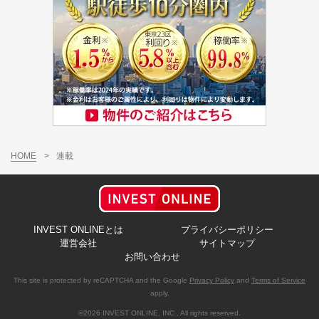
HOME
>
連載
INVEST ONLINEとは
プライバシーポリシー
運営会社
サイトマップ
お問い合わせ
This site is protected by reCAPTCHA and the Google
Privacy Policy
and
Terms of Service
apply.
©2026 INVEST ONLINE, INC., All rights reserved.