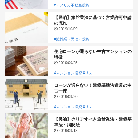
#アメリカ不動産投資...
【民泊】旅館業法に基づく営業許可申請
の流れ
2019/10/09
#旅館業（民泊）投資...
住宅ローンが通らない中古マンションの
特徴
2019/09/25
#マンション投資
#リス...
ローンが通らない！建築基準法違反の中
古一棟
2019/09/20
#マンション投資
#リス...
【民泊】クリアすべき旅館業法・建築基
準法・消防法
2019/09/18