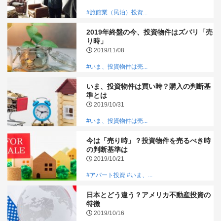
#旅館業（民泊）投資...
2019年終盤の今、投資物件はズバリ「売
り時」
2019/11/08
#いま、投資物件は売...
いま、投資物件は買い時？購入の判断基
準とは
2019/10/31
#いま、投資物件は売...
今は「売り時」？投資物件を売るべき時
の判断基準は
2019/10/21
#アパート投資
#いま、...
日本とどう違う？アメリカ不動産投資の
特徴
2019/10/16