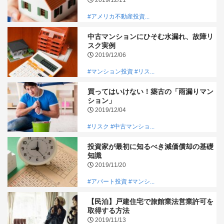
#アメリカ不動産投資...
中古マンションにひそむ水漏れ、故障リ
スク実例
2019/12/06
#マンション投資
#リス...
買ってはいけない！築古の「雨漏りマン
ション」
2019/12/04
#リスク
#中古マンショ...
投資家が最初に知るべき減価償却の基礎
知識
2019/11/20
#アパート投資
#マンシ...
【民泊】戸建住宅で旅館業法営業許可を
取得する方法
2019/11/13