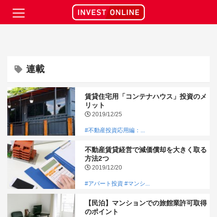
連載
賃貸住宅用「コンテナハウス」投資のメ
リット
2019/12/25
#不動産投資応用編：...
不動産賃貸経営で減価償却を大きく取る
方法2つ
2019/12/20
#アパート投資
#マンシ...
【民泊】マンションでの旅館業許可取得
のポイント