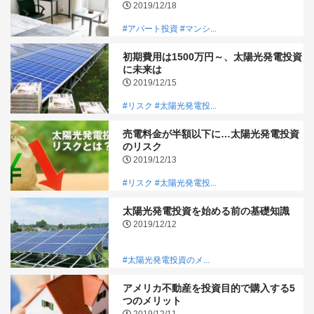
2019/12/18
#アパート投資
#マンシ...
初期費用は1500万円～、太陽光発電投資
に未来は
2019/12/15
#リスク
#太陽光発電投...
売電料金が半額以下に…太陽光発電投資
のリスク
2019/12/13
#リスク
#太陽光発電投...
太陽光発電投資を始める前の基礎知識
2019/12/12
#太陽光発電投資のメ...
アメリカ不動産を投資目的で購入する5
つのメリット
2019/12/11