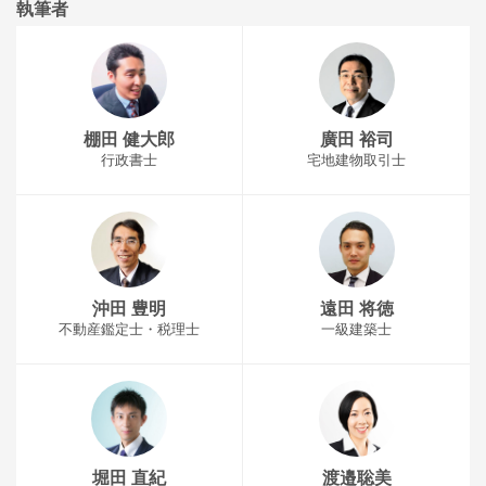
執筆者
棚田 健大郎
廣田 裕司
行政書士
宅地建物取引士
沖田 豊明
遠田 将徳
不動産鑑定士・税理士
一級建築士
堀田 直紀
渡邉聡美