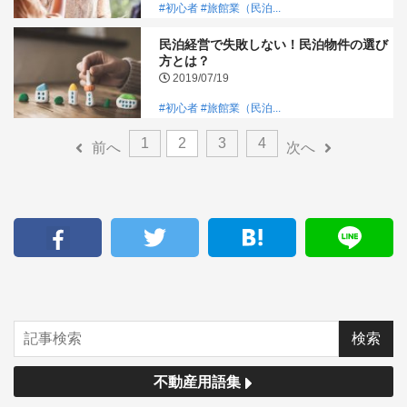
#初心者
#旅館業（民泊...
民泊経営で失敗しない！民泊物件の選び
方とは？
2019/07/19
#初心者
#旅館業（民泊...
1
2
3
4
前へ
次へ
不動産用語集