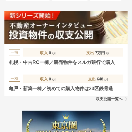
一棟
収入
0
支出
7万円
/月
/月
札幌・中古RC一棟／競売物件をスルガ銀行で購入
一棟
収入
0
支出
648
/月
/月
亀戸・新築一棟／初めての購入物件は23区鉄骨造
収支公開一覧へ