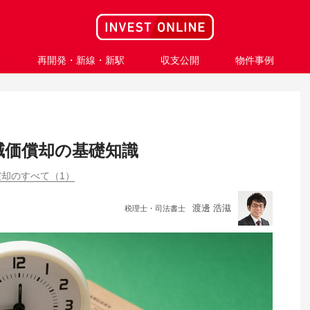
ス
再開発・新線・新駅
収支公開
物件事例
減価償却の基礎知識
却のすべて（1）
渡邊 浩滋
税理士・司法書士