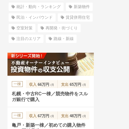
統計・動向・ランキング
新築物件
民泊・インバウンド
賃貸併用住宅
空室対策
再開発・街づくり
注目のエリア
路線・新線
一棟
収入
66万円
支出
65万円
/月
/月
札幌・中古RC一棟／競売物件をスル
ガ銀行で購入
一棟
収入
67万円
支出
48万円
/月
/月
亀戸・新築一棟／初めての購入物件