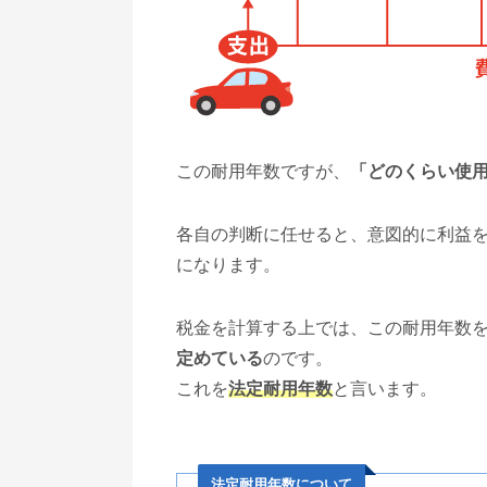
この耐用年数ですが、
「どのくらい使
各自の判断に任せると、意図的に利益
になります。
税金を計算する上では、この耐用年数
定めている
のです。
これを
法定耐用年数
と言います。
法定耐用年数について