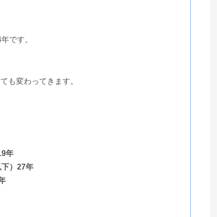
4年です。
っても変わってきます。
9年
下）27年
年