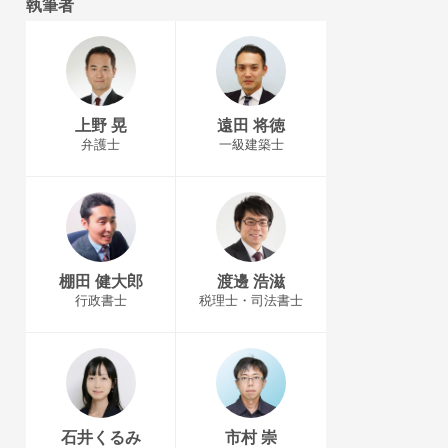
執筆者
上野 晃
遠田 将徳
弁護士
一級建築士
棚田 健大郎
渡邊 浩滋
行政書士
税理士・司法書士
石井くるみ
市村 崇