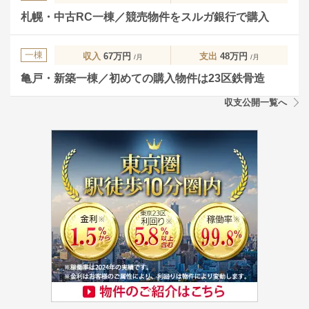
札幌・中古RC一棟／競売物件をスルガ銀行で購入
一棟
収入
67万円
支出
48万円
/月
/月
亀戸・新築一棟／初めての購入物件は23区鉄骨造
収支公開一覧へ