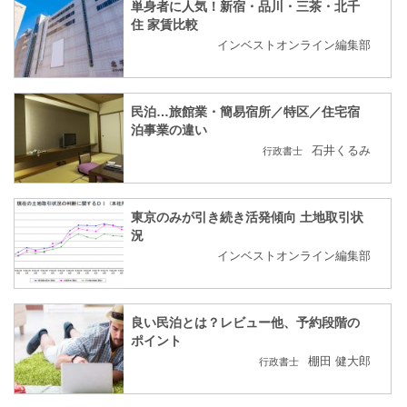
単身者に人気！新宿・品川・三茶・北千
住 家賃比較
インベストオンライン編集部
民泊…旅館業・簡易宿所／特区／住宅宿
泊事業の違い
石井くるみ
行政書士
東京のみが引き続き活発傾向 土地取引状
況
インベストオンライン編集部
良い民泊とは？レビュー他、予約段階の
ポイント
棚田 健大郎
行政書士