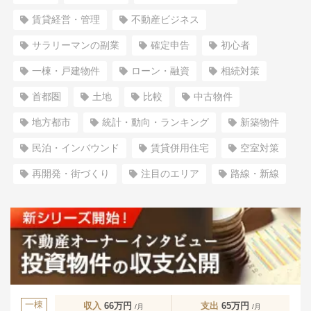
賃貸経営・管理
不動産ビジネス
サラリーマンの副業
確定申告
初心者
一棟・戸建物件
ローン・融資
相続対策
首都圏
土地
比較
中古物件
地方都市
統計・動向・ランキング
新築物件
民泊・インバウンド
賃貸併用住宅
空室対策
再開発・街づくり
注目のエリア
路線・新線
一棟
収入
66万円
支出
65万円
/月
/月