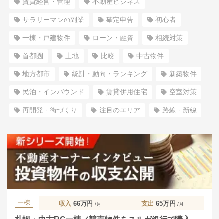
賃貸経営・管理
不動産ビジネス
サラリーマンの副業
確定申告
初心者
一棟・戸建物件
ローン・融資
相続対策
首都圏
土地
比較
中古物件
地方都市
統計・動向・ランキング
新築物件
民泊・インバウンド
賃貸併用住宅
空室対策
再開発・街づくり
注目のエリア
路線・新線
一棟
収入
66万円
支出
65万円
/月
/月