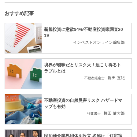
おすすめ記事
新規投資に意欲94%/不動産投資家調査20
19
インベストオンライン編集部
境界が曖昧だとリスク大！起こり得るト
ラブルとは
堀田 直紀
不動産鑑定士
不動産投資の自然災害リスク ハザードマ
ップも有効
棚田 健大郎
行政書士
民泊仲介業界団体を設立 名称は「住宅宿