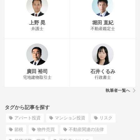
上野 晃
堀田 直紀
弁護士
不動産鑑定士
廣田 裕司
石井くるみ
宅地建物取引士
行政書士
執筆者一覧へ
タグから記事を探す
アパート投資
マンション投資
リスク
節税
物件売買
不動産関連の法律