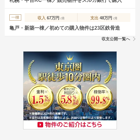
札幌・中古RC一棟／競売物件をスルガ銀行で購入
一棟
収入
67万円
支出
48万円
/月
/月
亀戸・新築一棟／初めての購入物件は23区鉄骨造
収支公開一覧へ