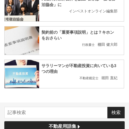
泊協会」に
インベストオンライン編集部
契約前の「重要事項説明」とは？キホン
をおさらい
棚田 健大郎
行政書士
サラリーマンが不動産投資に向いている3
つの理由
堀田 直紀
不動産鑑定士
不動産用語集