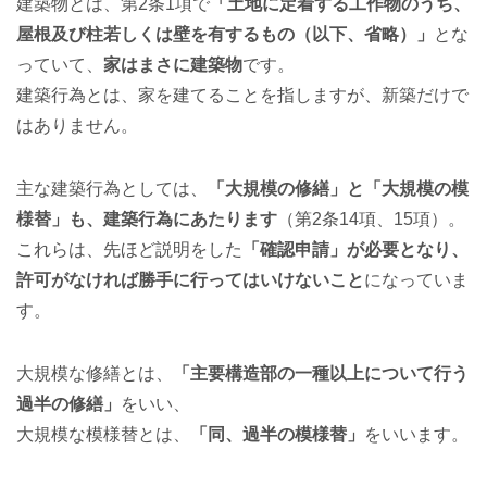
建築物とは、第2条1項で
「土地に定着する工作物のうち、
屋根及び柱若しくは壁を有するもの（以下、省略）」
とな
っていて、
家はまさに建築物
です。
建築行為とは、家を建てることを指しますが、新築だけで
はありません。
主な建築行為としては、
「大規模の修繕」と「大規模の模
様替」も、建築行為にあたります
（第2条14項、15項）。
これらは、先ほど説明をした
「確認申請」が必要となり、
許可がなければ勝手に行ってはいけないこと
になっていま
す。
大規模な修繕とは、
「主要構造部の一種以上について行う
過半の修繕」
をいい、
大規模な模様替とは、
「同、過半の模様替」
をいいます。