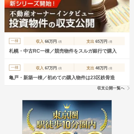
一棟
収入
66万円
支出
65万円
/月
/月
札幌・中古RC一棟／競売物件をスルガ銀行で購入
一棟
収入
67万円
支出
48万円
/月
/月
亀戸・新築一棟／初めての購入物件は23区鉄骨造
収支公開一覧へ