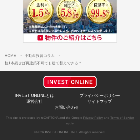
HOME
>
不動産投資コラム
>
柱1本残せば再建築不可でも建て替えできる？
INVEST ONLINEとは
プライバシーポリシー
運営会社
サイトマップ
お問い合わせ
This site is protected by reCAPTCHA and the Google
Privacy Policy
and
Terms of Service
apply.
©2026 INVEST ONLINE, INC., All rights reserved.