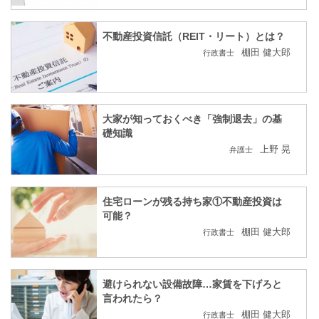
不動産投資信託（REIT・リート）とは？
棚田 健大郎
行政書士
大家が知っておくべき「強制退去」の基
礎知識
上野 晃
弁護士
住宅ローンが残る持ち家①不動産投資は
可能？
棚田 健大郎
行政書士
避けられない設備故障…家賃を下げろと
言われたら？
棚田 健大郎
行政書士