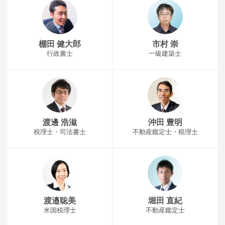
棚田 健大郎
市村 崇
行政書士
一級建築士
渡邊 浩滋
沖田 豊明
税理士・司法書士
不動産鑑定士・税理士
渡邉聡美
堀田 直紀
米国税理士
不動産鑑定士