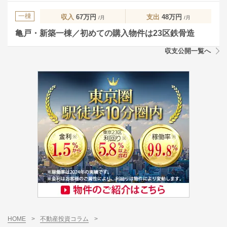
一棟
収入
67万円
支出
48万円
/月
/月
亀戸・新築一棟／初めての購入物件は23区鉄骨造
収支公開一覧へ
HOME
>
不動産投資コラム
>