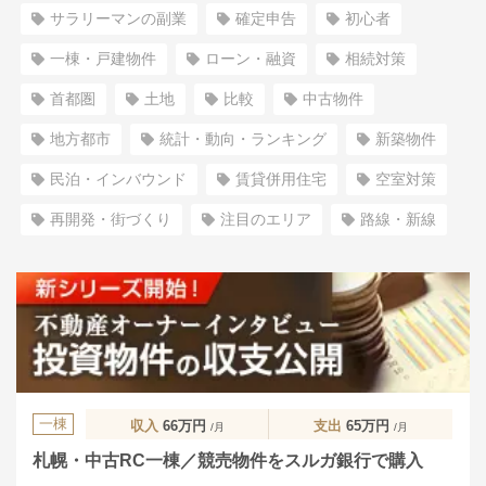
サラリーマンの副業
確定申告
初心者
一棟・戸建物件
ローン・融資
相続対策
首都圏
土地
比較
中古物件
地方都市
統計・動向・ランキング
新築物件
民泊・インバウンド
賃貸併用住宅
空室対策
再開発・街づくり
注目のエリア
路線・新線
一棟
収入
66万円
支出
65万円
/月
/月
札幌・中古RC一棟／競売物件をスルガ銀行で購入