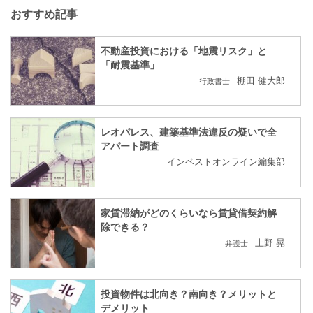
おすすめ記事
不動産投資における「地震リスク」と
「耐震基準」
棚田 健大郎
行政書士
レオパレス、建築基準法違反の疑いで全
アパート調査
インベストオンライン編集部
家賃滞納がどのくらいなら賃貸借契約解
除できる？
上野 晃
弁護士
投資物件は北向き？南向き？メリットと
デメリット