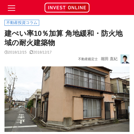
不動産投資コラム
建ぺい率10％加算 角地緩和・防火地
域の耐火建築物
2018/12/15
2018/12/17
堀田 直紀
不動産鑑定士