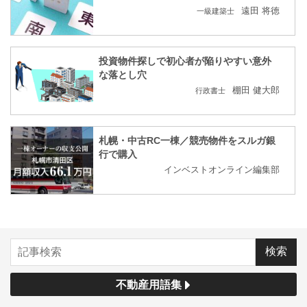
遠田 将徳
一級建築士
投資物件探しで初心者が陥りやすい意外
な落とし穴
棚田 健大郎
行政書士
札幌・中古RC一棟／競売物件をスルガ銀
行で購入
インベストオンライン編集部
不動産用語集