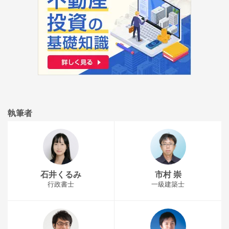
執筆者
石井くるみ
市村 崇
行政書士
一級建築士