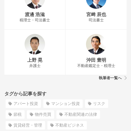
渡邊 浩滋
宮﨑 辰也
税理士・司法書士
司法書士
上野 晃
沖田 豊明
弁護士
不動産鑑定士・税理士
執筆者一覧へ
タグから記事を探す
アパート投資
マンション投資
リスク
節税
物件売買
不動産関連の法律
賃貸経営・管理
不動産ビジネス