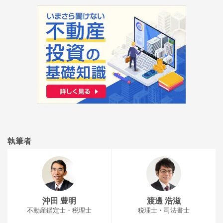
執筆者
沖田 豊明
渡邊 浩滋
不動産鑑定士・税理士
税理士・司法書士