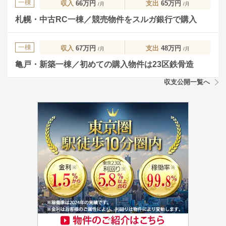
一棟
収入
66万円
支出
65万円
/月
/月
札幌・中古RC一棟／競売物件をスルガ銀行で購入
一棟
収入
67万円
支出
48万円
/月
/月
亀戸・新築一棟／初めての購入物件は23区鉄骨造
収支公開一覧へ