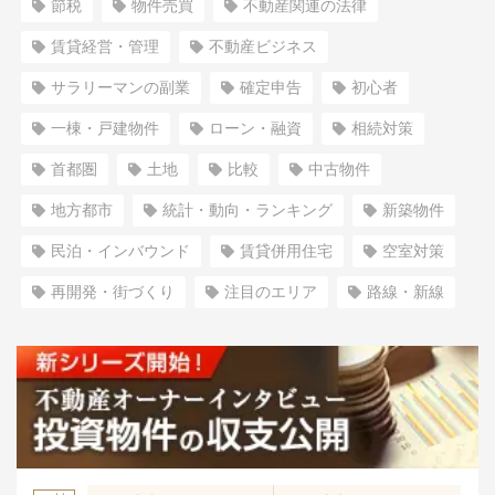
節税
物件売買
不動産関連の法律
賃貸経営・管理
不動産ビジネス
サラリーマンの副業
確定申告
初心者
一棟・戸建物件
ローン・融資
相続対策
首都圏
土地
比較
中古物件
地方都市
統計・動向・ランキング
新築物件
民泊・インバウンド
賃貸併用住宅
空室対策
再開発・街づくり
注目のエリア
路線・新線