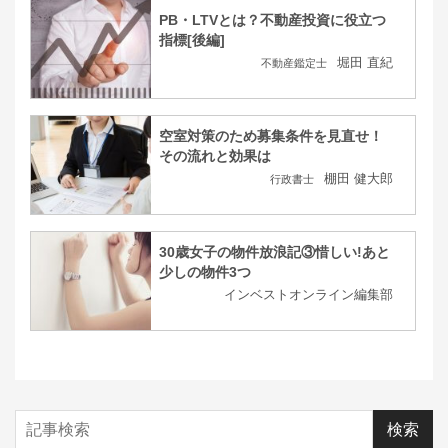
PB・LTVとは？不動産投資に役立つ
指標[後編]
堀田 直紀
不動産鑑定士
空室対策のため募集条件を見直せ！
その流れと効果は
棚田 健大郎
行政書士
30歳女子の物件放浪記③惜しい!あと
少しの物件3つ
インベストオンライン編集部