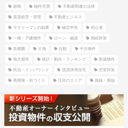
節税
物件売買
不動産関連の法律
賃貸経営・管理
不動産ビジネス
サラリーマンの副業
確定申告
初心者
一棟・戸建物件
ローン・融資
相続対策
首都圏
土地
比較
中古物件
地方都市
統計・動向・ランキング
新築物件
民泊・インバウンド
賃貸併用住宅
空室対策
再開発・街づくり
注目のエリア
路線・新線