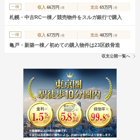
一棟
収入
66万円
支出
65万円
/月
/月
札幌・中古RC一棟／競売物件をスルガ銀行で購入
一棟
収入
67万円
支出
48万円
/月
/月
亀戸・新築一棟／初めての購入物件は23区鉄骨造
収支公開一覧へ