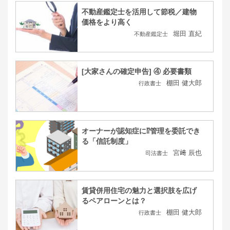
不動産鑑定士を活用して節税／建物
価格をより高く
堀田 直紀
不動産鑑定士
[大家さんの確定申告] ④ 必要書類
棚田 健大郎
行政書士
オーナーが認知症に⁉管理を委託でき
る「信託制度」
宮﨑 辰也
司法書士
賃貸併用住宅の魅力と選択肢を広げ
るペアローンとは？
棚田 健大郎
行政書士