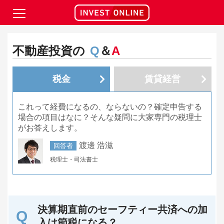
不動産投資の
Q
＆
A
税金
賃貸経営
これって経費になるの、ならないの？確定申告する
場合の項目はなに？そんな疑問に大家専門の税理士
がお答えします。
渡邊 浩滋
回答者
税理士・司法書士
決算期直前のセーフティー共済への加
入は節税になる？