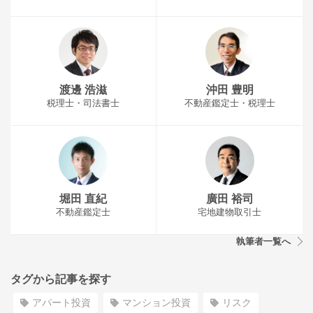
渡邊 浩滋
沖田 豊明
税理士・司法書士
不動産鑑定士・税理士
堀田 直紀
廣田 裕司
不動産鑑定士
宅地建物取引士
執筆者一覧へ
タグから記事を探す
アパート投資
マンション投資
リスク