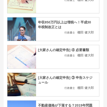
行政書士
年収850万円以上は増税へ！平成30
年税制改正とは
棚田 健大郎
行政書士
[大家さんの確定申告] ④ 必要書類
棚田 健大郎
行政書士
[大家さんの確定申告] ③ 申告スケジ
ュール
棚田 健大郎
行政書士
不動産価格が下落する？2019年問題