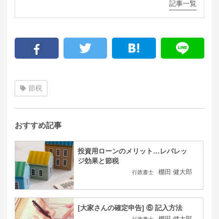
記事一覧
節税
おすすめ記事
投資用ローンのメリット…レバレッ
ジ効果と節税
棚田 健大郎
行政書士
[大家さんの確定申告] ⑥ 記入方法
棚田 健大郎