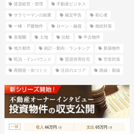
賃貸経営・管理
不動産ビジネス
サラリーマンの副業
確定申告
初心者
一棟・戸建物件
ローン・融資
相続対策
首都圏
土地
比較
中古物件
地方都市
統計・動向・ランキング
新築物件
民泊・インバウンド
賃貸併用住宅
空室対策
再開発・街づくり
注目のエリア
路線・新線
一棟
収入
66万円
支出
65万円
/月
/月