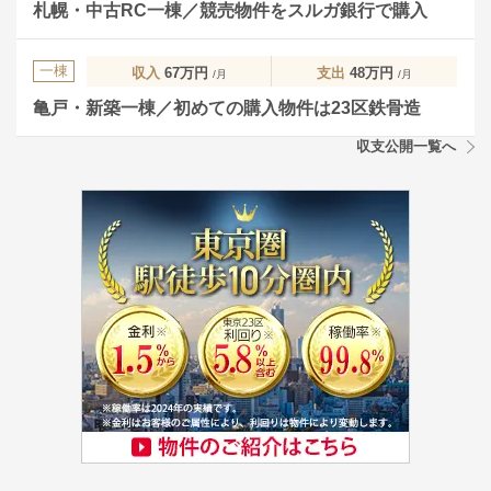
札幌・中古RC一棟／競売物件をスルガ銀行で購入
一棟
収入
67万円
支出
48万円
/月
/月
亀戸・新築一棟／初めての購入物件は23区鉄骨造
収支公開一覧へ