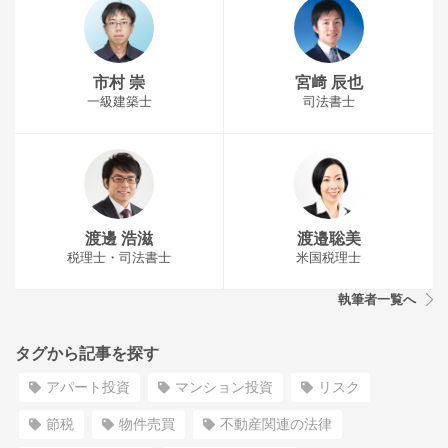
市村 崇
宮﨑 辰也
一級建築士
司法書士
渡邊 浩滋
渡邉聡美
税理士・司法書士
米国税理士
執筆者一覧へ
タグから記事を探す
アパート投資
マンション投資
リスク
節税
物件売買
不動産関連の法律