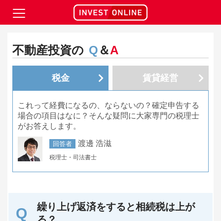
不動産投資の
Q
＆
A
税金
賃貸経営
これって経費になるの、ならないの？確定申告する
場合の項目はなに？そんな疑問に大家専門の税理士
がお答えします。
渡邊 浩滋
回答者
税理士・司法書士
繰り上げ返済をすると相続税は上が
る？