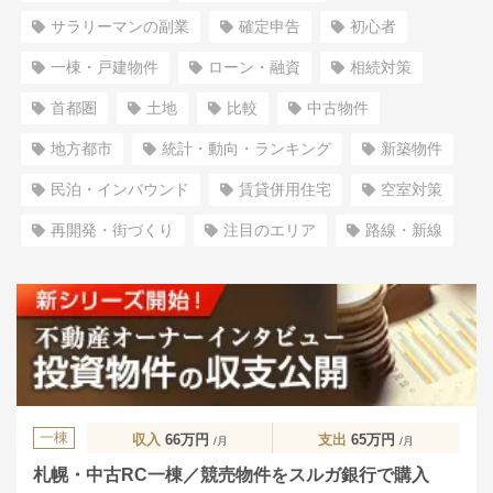
サラリーマンの副業
確定申告
初心者
一棟・戸建物件
ローン・融資
相続対策
首都圏
土地
比較
中古物件
地方都市
統計・動向・ランキング
新築物件
民泊・インバウンド
賃貸併用住宅
空室対策
再開発・街づくり
注目のエリア
路線・新線
一棟
収入
66万円
支出
65万円
/月
/月
札幌・中古RC一棟／競売物件をスルガ銀行で購入