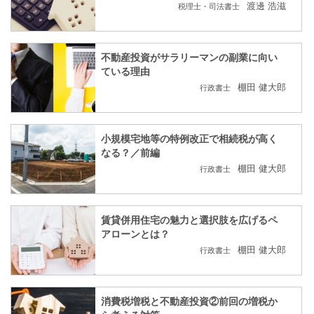
渡邊 浩滋
税理士・司法書士
不動産投資がサラリーマンの副業に向い
ている理由
棚田 健大郎
行政書士
小規模宅地等の特例改正で相続税が高く
なる？／前編
棚田 健大郎
行政書士
賃貸併用住宅の魅力と選択肢を広げるペ
アローンとは？
棚田 健大郎
行政書士
消費税増税と不動産投資②前回の増税か