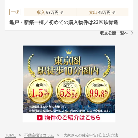
一棟
収入
67万円
支出
48万円
/月
/月
亀戸・新築一棟／初めての購入物件は23区鉄骨造
収支公開一覧へ
HOME
>
不動産投資コラム
>
[大家さんの確定申告] ⑥ 記入方法