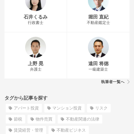
石井くるみ
堀田 直紀
行政書士
不動産鑑定士
上野 晃
遠田 将徳
弁護士
一級建築士
執筆者一覧へ
タグから記事を探す
アパート投資
マンション投資
リスク
節税
物件売買
不動産関連の法律
賃貸経営・管理
不動産ビジネス