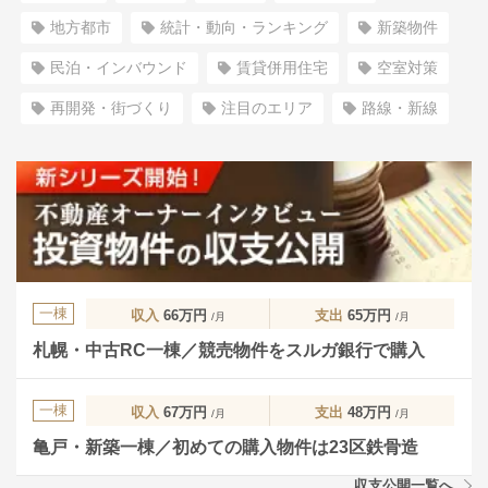
地方都市
統計・動向・ランキング
新築物件
民泊・インバウンド
賃貸併用住宅
空室対策
再開発・街づくり
注目のエリア
路線・新線
一棟
収入
66万円
支出
65万円
/月
/月
札幌・中古RC一棟／競売物件をスルガ銀行で購入
一棟
収入
67万円
支出
48万円
/月
/月
亀戸・新築一棟／初めての購入物件は23区鉄骨造
収支公開一覧へ