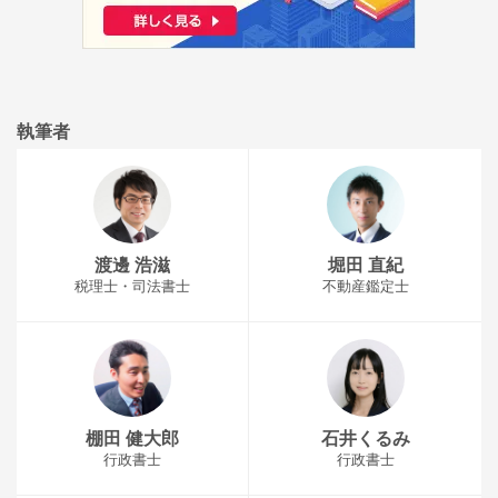
執筆者
渡邊 浩滋
堀田 直紀
税理士・司法書士
不動産鑑定士
棚田 健大郎
石井くるみ
行政書士
行政書士