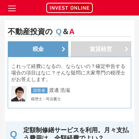
不動産投資の
Q
＆
A
税金
賃貸経営
これって経費になるの、ならないの？確定申告する
場合の項目はなに？そんな疑問に大家専門の税理士
がお答えします。
渡邊 浩滋
回答者
税理士・司法書士
定額制修繕サービスを利用。月々支払
う費用は、全額経費でよい？