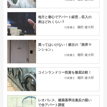
地方と都心でアパート経営…収入の
差はどれくらい？
棚田 健大郎
行政書士
買ってはいけない！築古の「限界マ
ンション」
棚田 健大郎
行政書士
コインランドリー投資を徹底比較！
棚田 健大郎
行政書士
レオパレス、建築基準法違反の疑い
で全アパート調査